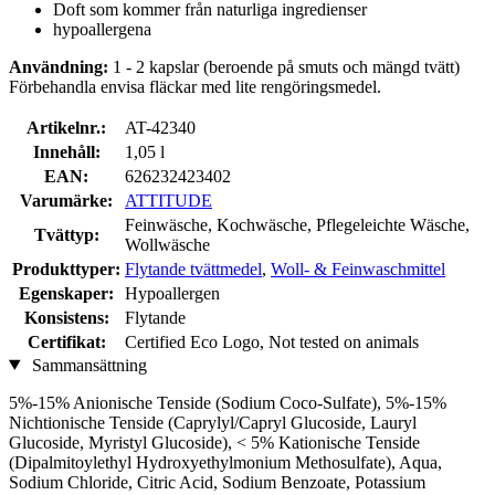
Doft som kommer från naturliga ingredienser
hypoallergena
Användning:
1 - 2 kapslar (beroende på smuts och mängd tvätt)
Förbehandla envisa fläckar med lite rengöringsmedel.
Artikelnr.:
AT-42340
Innehåll:
1,05 l
EAN:
626232423402
Varumärke:
ATTITUDE
Feinwäsche, Kochwäsche, Pflegeleichte Wäsche,
Tvättyp:
Wollwäsche
Produkttyper:
Flytande tvättmedel
,
Woll- & Feinwaschmittel
Egenskaper:
Hypoallergen
Konsistens:
Flytande
Certifikat:
Certified Eco Logo, Not tested on animals
Sammansättning
5%-15% Anionische Tenside (Sodium Coco-Sulfate), 5%-15%
Nichtionische Tenside (Caprylyl/Capryl Glucoside, Lauryl
Glucoside, Myristyl Glucoside), < 5% Kationische Tenside
(Dipalmitoylethyl Hydroxyethylmonium Methosulfate), Aqua,
Sodium Chloride, Citric Acid, Sodium Benzoate, Potassium