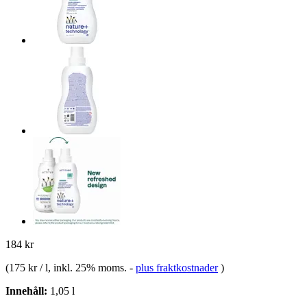
184 kr
(
175 kr / l
, inkl. 25% moms.
-
plus fraktkostnader
)
Innehåll:
1,05 l