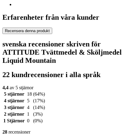
Erfarenheter från våra kunder
Recensera denna produkt
svenska recensioner skriven för
ATTITUDE Tvättmedel & Sköljmedel
Liquid Mountain
22 kundrecensioner i alla språk
4,4
av 5 stjärnor
5 stjärnor
18
(64%)
4 stjärnor
5
(17%)
3 stjärnor
4
(14%)
2 stjärnor
1
(3%)
1 Stjärnor
0
(0%)
28
recensioner