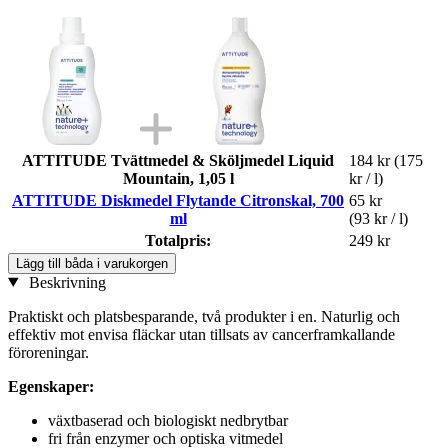
ATTITUDE Tvättmedel & Sköljmedel Liquid
184 kr
(175
Mountain, 1,05 l
kr / l)
ATTITUDE Diskmedel Flytande Citronskal, 700
65 kr
ml
(93 kr / l)
Totalpris:
249 kr
Lägg till båda i varukorgen
Beskrivning
Praktiskt och platsbesparande, två produkter i en. Naturlig och
effektiv mot envisa fläckar utan tillsats av cancerframkallande
föroreningar.
Egenskaper:
växtbaserad och biologiskt nedbrytbar
fri från enzymer och optiska vitmedel