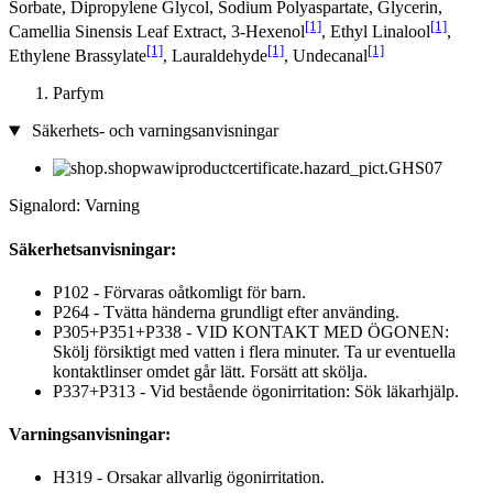
Sorbate, Dipropylene Glycol, Sodium Polyaspartate, Glycerin,
[1]
[1]
Camellia Sinensis Leaf Extract, 3-Hexenol
, Ethyl Linalool
,
[1]
[1]
[1]
Ethylene Brassylate
, Lauraldehyde
, Undecanal
Parfym
Säkerhets- och varningsanvisningar
Signalord: Varning
Säkerhetsanvisningar:
P102 - Förvaras oåtkomligt för barn.
P264 - Tvätta händerna grundligt efter använding.
P305+P351+P338 - VID KONTAKT MED ÖGONEN:
Skölj försiktigt med vatten i flera minuter. Ta ur eventuella
kontaktlinser omdet går lätt. Forsätt att skölja.
P337+P313 - Vid bestående ögonirritation: Sök läkarhjälp.
Varningsanvisningar:
H319 - Orsakar allvarlig ögonirritation.