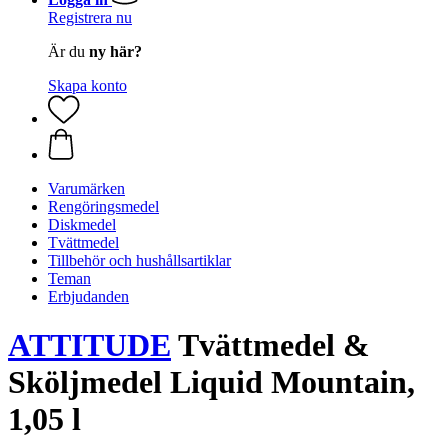
Registrera nu
Är du
ny här?
Skapa konto
Varumärken
Rengöringsmedel
Diskmedel
Tvättmedel
Tillbehör och hushållsartiklar
Teman
Erbjudanden
ATTITUDE
Tvättmedel &
Sköljmedel Liquid Mountain,
1,05 l