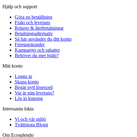
Hjälp och support
Göra en beställning
Frakt och leverans
Returer & återbetalningar
Betalningsalternativ
Så här använder du ditt konto
Företagskunder
Kampanjer och rabatter
Behöver du mer hjälp?
Mitt konto
Logga in
Skapa konto
Begär nytt lösenord
Var är min leverans?
Lös in kupong
Intressanta fakta
Vi och vår miljö
Tvättstuga Blogg
Om Ecosplendo