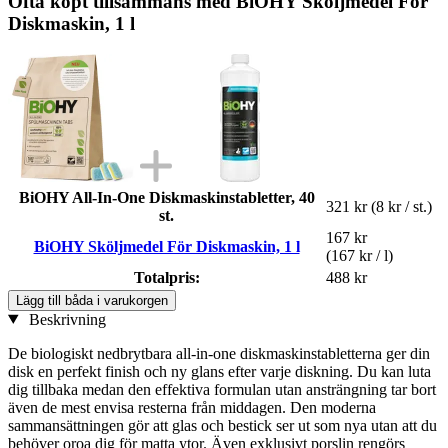
Ofta köpt tillsammans med BiOHY Sköljmedel För
Diskmaskin, 1 l
BiOHY All-In-One Diskmaskinstabletter, 40
321 kr
(8 kr / st.)
st.
167 kr
BiOHY Sköljmedel För Diskmaskin, 1 l
(167 kr / l)
Totalpris:
488 kr
Lägg till båda i varukorgen
Beskrivning
De biologiskt nedbrytbara all-in-one diskmaskinstabletterna ger din
disk en perfekt finish och ny glans efter varje diskning. Du kan luta
dig tillbaka medan den effektiva formulan utan ansträngning tar bort
även de mest envisa resterna från middagen. Den moderna
sammansättningen gör att glas och bestick ser ut som nya utan att du
behöver oroa dig för matta ytor. Även exklusivt porslin rengörs