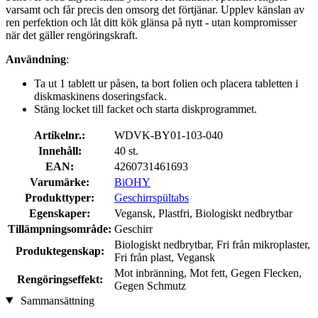
varsamt och får precis den omsorg det förtjänar. Upplev känslan av
ren perfektion och låt ditt kök glänsa på nytt - utan kompromisser
när det gäller rengöringskraft.
Användning
:
Ta ut 1 tablett ur påsen, ta bort folien och placera tabletten i
diskmaskinens doseringsfack.
Stäng locket till facket och starta diskprogrammet.
Artikelnr.:
WDVK-BY01-103-040
Innehåll:
40 st.
EAN:
4260731461693
Varumärke:
BiOHY
Produkttyper:
Geschirrspültabs
Egenskaper:
Vegansk, Plastfri, Biologiskt nedbrytbar
Tillämpningsområde:
Geschirr
Biologiskt nedbrytbar, Fri från mikroplaster,
Produktegenskap:
Fri från plast, Vegansk
Mot inbränning, Mot fett, Gegen Flecken,
Rengöringseffekt:
Gegen Schmutz
Sammansättning