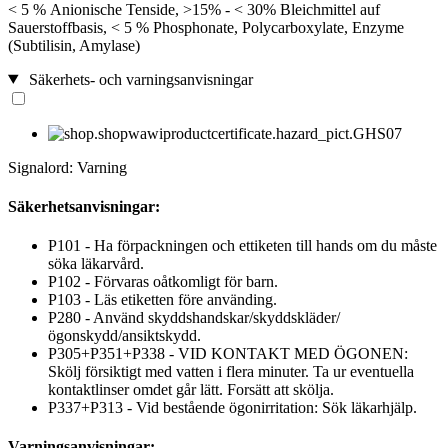
< 5 % Anionische Tenside, >15% - < 30% Bleichmittel auf
Sauerstoffbasis, < 5 % Phosphonate, Polycarboxylate, Enzyme
(Subtilisin, Amylase)
Säkerhets- och varningsanvisningar
Signalord: Varning
Säkerhetsanvisningar:
P101 - Ha förpackningen och ettiketen till hands om du måste
söka läkarvård.
P102 - Förvaras oåtkomligt för barn.
P103 - Läs etiketten före använding.
P280 - Använd skyddshandskar/skyddskläder/
ögonskydd/ansiktskydd.
P305+P351+P338 - VID KONTAKT MED ÖGONEN:
Skölj försiktigt med vatten i flera minuter. Ta ur eventuella
kontaktlinser omdet går lätt. Forsätt att skölja.
P337+P313 - Vid bestående ögonirritation: Sök läkarhjälp.
Varningsanvisningar: