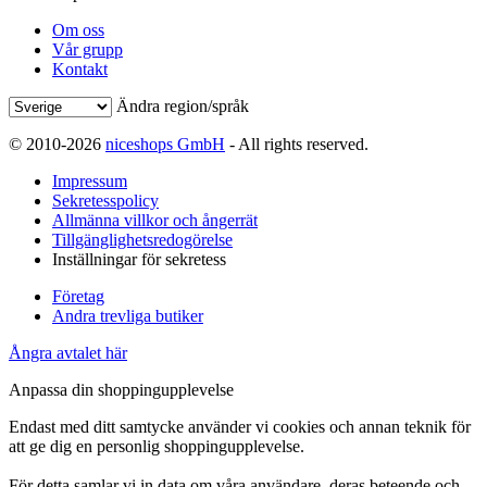
Om oss
Vår grupp
Kontakt
Ändra region/språk
© 2010-2026
niceshops GmbH
- All rights reserved.
Impressum
Sekretesspolicy
Allmänna villkor och ångerrät
Tillgänglighetsredogörelse
Inställningar för sekretess
Företag
Andra trevliga butiker
Ångra avtalet här
Anpassa din shoppingupplevelse
Endast med ditt samtycke använder vi cookies och annan teknik för
att ge dig en personlig shoppingupplevelse.
För detta samlar vi in data om våra användare, deras beteende och