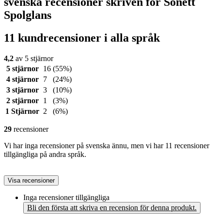
svenska recensioner skriven för Sonett
Spolglans
11 kundrecensioner i alla språk
4,2
av 5 stjärnor
5 stjärnor
16
(55%)
4 stjärnor
7
(24%)
3 stjärnor
3
(10%)
2 stjärnor
1
(3%)
1 Stjärnor
2
(6%)
29
recensioner
Vi har inga recensioner på svenska ännu, men vi har 11 recensioner
tillgängliga på andra språk.
Visa recensioner
Inga recensioner tillgängliga
Bli den första att skriva en recension för denna produkt.