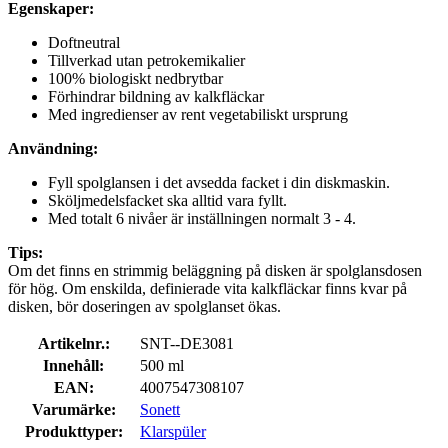
Egenskaper:
Doftneutral
Tillverkad utan petrokemikalier
100% biologiskt nedbrytbar
Förhindrar bildning av kalkfläckar
Med ingredienser av rent vegetabiliskt ursprung
Användning:
Fyll spolglansen i det avsedda facket i din diskmaskin.
Sköljmedelsfacket ska alltid vara fyllt.
Med totalt 6 nivåer är inställningen normalt 3 - 4.
Tips:
Om det finns en strimmig beläggning på disken är spolglansdosen
för hög. Om enskilda, definierade vita kalkfläckar finns kvar på
disken, bör doseringen av spolglanset ökas.
Artikelnr.:
SNT--DE3081
Innehåll:
500 ml
EAN:
4007547308107
Varumärke:
Sonett
Produkttyper:
Klarspüler