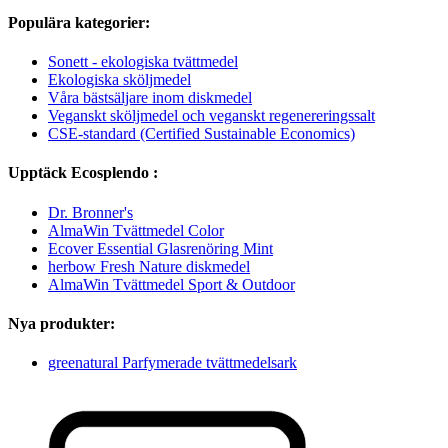
Populära kategorier:
Sonett - ekologiska tvättmedel
Ekologiska sköljmedel
Våra bästsäljare inom diskmedel
Veganskt sköljmedel och veganskt regenereringssalt
CSE-standard (Certified Sustainable Economics)
Upptäck Ecosplendo :
Dr. Bronner's
AlmaWin Tvättmedel Color
Ecover Essential Glasrenöring Mint
herbow Fresh Nature diskmedel
AlmaWin Tvättmedel Sport & Outdoor
Nya produkter:
greenatural Parfymerade tvättmedelsark