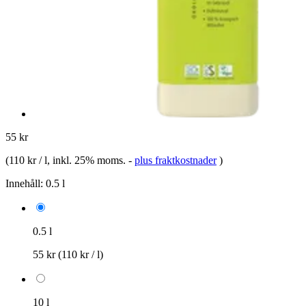
55 kr
(
110 kr / l
, inkl. 25% moms.
-
plus fraktkostnader
)
Innehåll:
0.5 l
0.5 l
55 kr
(110 kr / l)
10 l