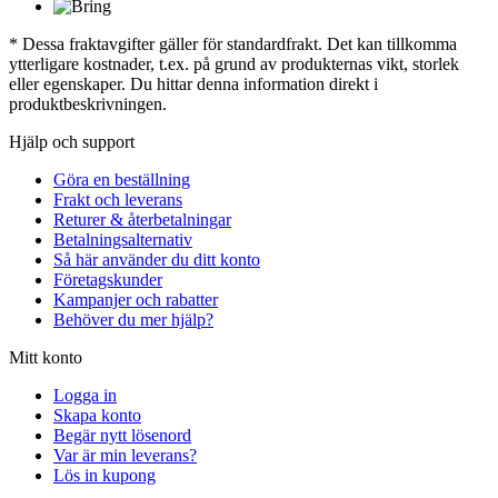
* Dessa fraktavgifter gäller för standardfrakt. Det kan tillkomma
ytterligare kostnader, t.ex. på grund av produkternas vikt, storlek
eller egenskaper. Du hittar denna information direkt i
produktbeskrivningen.
Hjälp och support
Göra en beställning
Frakt och leverans
Returer & återbetalningar
Betalningsalternativ
Så här använder du ditt konto
Företagskunder
Kampanjer och rabatter
Behöver du mer hjälp?
Mitt konto
Logga in
Skapa konto
Begär nytt lösenord
Var är min leverans?
Lös in kupong