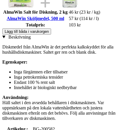
AlmaWin Salt för Diskning, 2 kg
46 kr
(23 kr / kg)
AlmaWin Sköljmedel, 500 ml
57 kr
(114 kr / l)
Totalpris:
103 kr
Lägg till båda i varukorgen
Beskrivning
Diskmedel från AlmaWin är det perfekta kalkskyddet för alla
hushållsdiskmaskiner. Saltet ger ren och blank disk.
Egenskaper:
Inga färgämnen eller tillsatser
Inga petrokemiska tensider
Endast 100 % rent salt
Innehållet är biologiskt nedbrytbar
Användning:
Häll saltet i den avsedda behållaren i diskmaskinen. Var
uppmärksam på den lokala vattenhårdheten och justera
diskmaskinen efteråt om det behövs. Följ alla anvisningar från
tillverkaren av diskmaskinen.
Artikelnr.:
BG-200582