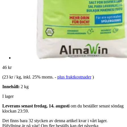
46 kr
(
23 kr / kg
, inkl. 25% moms.
-
plus fraktkostnader
)
Innehåll:
2 kg
I lager
Leverans senast fredag, 14. augusti
om du beställer senast
söndag
klockan 23:59
.
Det finns bara 32 stycken av denna artikel kvar i vårt lager.
Påfyllning är på väg! Om fler beställs kan det påverka