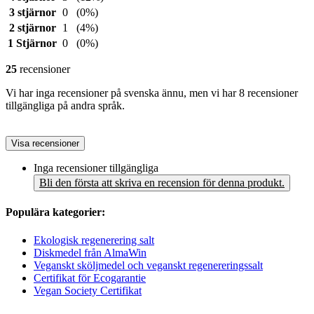
3 stjärnor
0
(0%)
2 stjärnor
1
(4%)
1 Stjärnor
0
(0%)
25
recensioner
Vi har inga recensioner på svenska ännu, men vi har 8 recensioner
tillgängliga på andra språk.
Visa recensioner
Inga recensioner tillgängliga
Bli den första att skriva en recension för denna produkt.
Populära kategorier:
Ekologisk regenerering salt
Diskmedel från AlmaWin
Veganskt sköljmedel och veganskt regenereringssalt
Certifikat för Ecogarantie
Vegan Society Certifikat