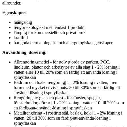
allrounder.
Egenskaper:
mångsidig
rengör ekologiskt med endast 1 produkt
lämplig för kommersiellt och privat bruk
kraftfull
har goda dermatologiska och allergologiska egenskaper
Användning| dosering:
Allrengöringsmedel - för golv gjorda av parkett, PCC,
linoleum, plattor och arbetsytor av alla slag 1 - 2% lösning i
vatten eller 10 till 20% som en färdig att använda lösning i
sprayflaskan
Badrum och toalettrengöring| 1 - 2% lösning i vatten, i ren
form med mycket envis smuts. 20 till 30% som en färdig-att-
använda lösning i sprayflaskan
Rengöring av glas och plast - för fönster, speglar,
fönsterbrädor, dörrar | 1 - 2% lösning i vatten. 10 till 20% som
en färdig-att-använda-lösning i sprayflaskan
Metallrengöring - i rostfritt stål, beslag, kök | 1 - 2% lösning i
vatten. 20 till 30% som en färdig-att-använda-lösning i
sprayflaskan