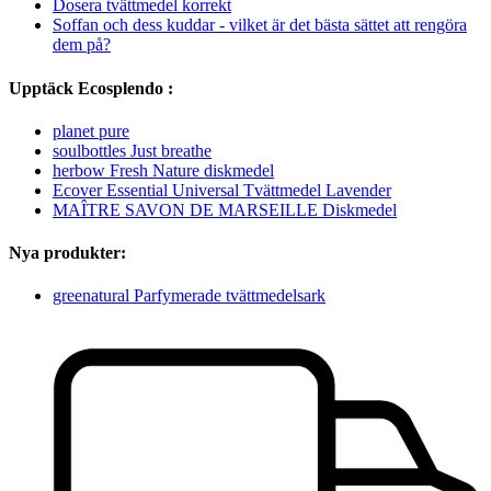
Dosera tvättmedel korrekt
Soffan och dess kuddar - vilket är det bästa sättet att rengöra
dem på?
Upptäck Ecosplendo :
planet pure
soulbottles Just breathe
herbow Fresh Nature diskmedel
Ecover Essential Universal Tvättmedel Lavender
MAÎTRE SAVON DE MARSEILLE Diskmedel
Nya produkter:
greenatural Parfymerade tvättmedelsark