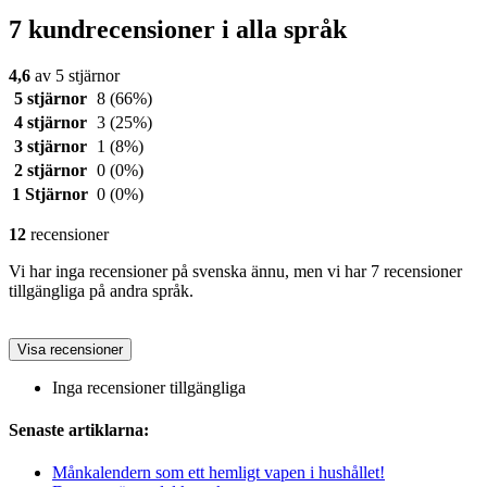
7 kundrecensioner i alla språk
4,6
av 5 stjärnor
5 stjärnor
8
(66%)
4 stjärnor
3
(25%)
3 stjärnor
1
(8%)
2 stjärnor
0
(0%)
1 Stjärnor
0
(0%)
12
recensioner
Vi har inga recensioner på svenska ännu, men vi har 7 recensioner
tillgängliga på andra språk.
Visa recensioner
Inga recensioner tillgängliga
Senaste artiklarna:
Månkalendern som ett hemligt vapen i hushållet!