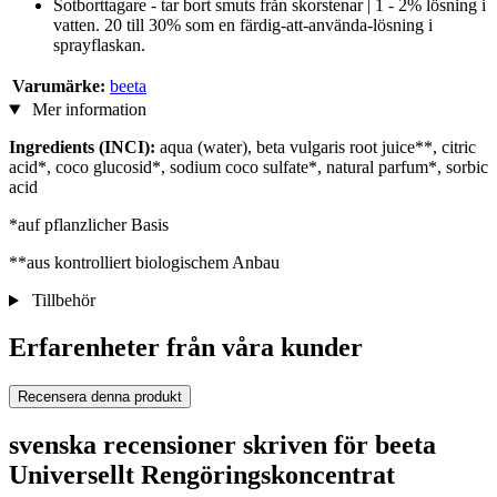
Sotborttagare - tar bort smuts från skorstenar | 1 - 2% lösning i
vatten. 20 till 30% som en färdig-att-använda-lösning i
sprayflaskan.
Varumärke:
beeta
Mer information
Ingredients (INCI):
aqua (water), beta vulgaris root juice**, citric
acid*, coco glucosid*, sodium coco sulfate*, natural parfum*, sorbic
acid
*auf pflanzlicher Basis
**aus kontrolliert biologischem Anbau
Tillbehör
Erfarenheter från våra kunder
Recensera denna produkt
svenska recensioner skriven för beeta
Universellt Rengöringskoncentrat