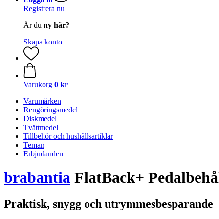
Registrera nu
Är du
ny här?
Skapa konto
Varukorg
0 kr
Varumärken
Rengöringsmedel
Diskmedel
Tvättmedel
Tillbehör och hushållsartiklar
Teman
Erbjudanden
brabantia
FlatBack+ Pedalbehåll
Praktisk, snygg och utrymmesbesparande