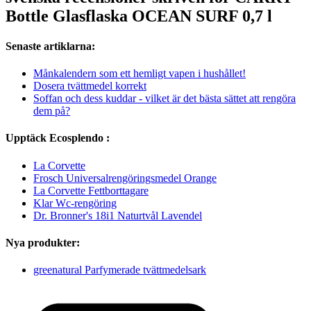
Bottle Glasflaska OCEAN SURF 0,7 l
Senaste artiklarna:
Månkalendern som ett hemligt vapen i hushållet!
Dosera tvättmedel korrekt
Soffan och dess kuddar - vilket är det bästa sättet att rengöra
dem på?
Upptäck Ecosplendo :
La Corvette
Frosch Universalrengöringsmedel Orange
La Corvette Fettborttagare
Klar Wc-rengöring
Dr. Bronner's 18i1 Naturtvål Lavendel
Nya produkter:
greenatural Parfymerade tvättmedelsark