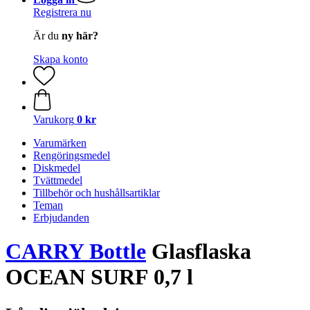
Registrera nu
Är du
ny här?
Skapa konto
Varukorg
0 kr
Varumärken
Rengöringsmedel
Diskmedel
Tvättmedel
Tillbehör och hushållsartiklar
Teman
Erbjudanden
CARRY Bottle
Glasflaska
OCEAN SURF 0,7 l