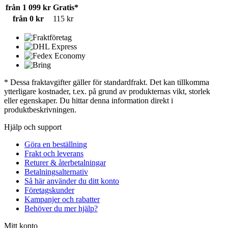
från 1 099 kr
Gratis*
från 0 kr
115 kr
* Dessa fraktavgifter gäller för standardfrakt. Det kan tillkomma
ytterligare kostnader, t.ex. på grund av produkternas vikt, storlek
eller egenskaper. Du hittar denna information direkt i
produktbeskrivningen.
Hjälp och support
Göra en beställning
Frakt och leverans
Returer & återbetalningar
Betalningsalternativ
Så här använder du ditt konto
Företagskunder
Kampanjer och rabatter
Behöver du mer hjälp?
Mitt konto