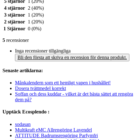
5 stjärnor
1
(20%)
4 stjärnor
2
(40%)
3 stjärnor
1
(20%)
2 stjärnor
1
(20%)
1 Stjärnor
0
(0%)
5
recensioner
Inga recensioner tillgängliga
Bli den första att skriva en recension för denna produkt.
Senaste artiklarna:
Månkalendern som ett hemligt vapen i hushållet!
Dosera tvättmedel korrekt
Soffan och dess kuddar - vilket är det bästa sättet att rengöra
dem på?
Upptäck Ecosplendo :
sodasan
Multikraft eMC Allrengöring Lavendel
ATTITUDE Badrumsrengöring Parfymfri