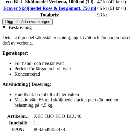
eco BLU Sköljmedel Verbena, 1000 ml (1 l)
47 kr
(47 kr / l)
Ecover Sköljmedel Rose & Bergamott, 750 ml
46 kr
(61 kr / l)
Totalpris:
93 kr
Lägg till båda i varukorgen
Beskrivning
Detta sköljmedel säkerställer smidig, mjuk tvätt och lämnar en fräsch
doft av verbena.
Egenskaper:
För hand- och maskintvätt
Perfekt för färgad och vit tvätt
Koncentrerad
Användning | Dosering:
Handtvätt: 65 ml till 20 liter vatten
Maskintvätt: 65 ml i sköljmedelsfacket per tvätt med en
belastning på 4,5 kg
Artikelnr.:
XEC-BJO-ECO-BLU40
Innehåll:
1 l
EAN:
8032649452478