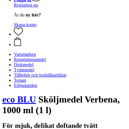
Registrera nu
Är du
ny här?
Skapa konto
Varumärken
Rengöringsmedel
Diskmedel
Tvättmedel
Tillbehör och hushållsartiklar
Teman
Erbjudanden
eco BLU
Sköljmedel Verbena,
1000 ml (1 l)
För mjuk, delikat doftande tvätt