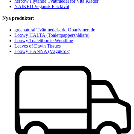
herbow Flytande Tvättmedel för Vita Kläder
NAIKED Vegansk Fläcktvål
Nya produkter:
greenatural Tvättmedelsark, Oparfymerade
Loowy HALTA (Toalettpappershållare)
Loowy Toalettborste Woodline
Leaves of Dawn Tissues
Loowy HANNA (Väggkrok)