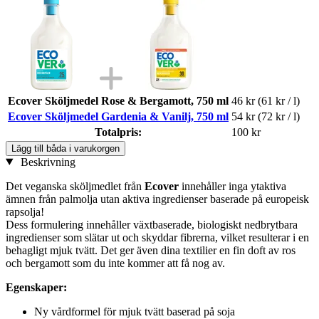
Ecover Sköljmedel Rose & Bergamott, 750 ml
46 kr
(61 kr / l)
Ecover Sköljmedel Gardenia & Vanilj, 750 ml
54 kr
(72 kr / l)
Totalpris:
100 kr
Lägg till båda i varukorgen
Beskrivning
Det veganska sköljmedlet från
Ecover
innehåller inga ytaktiva
ämnen från palmolja utan aktiva ingredienser baserade på europeisk
rapsolja!
Dess formulering innehåller växtbaserade, biologiskt nedbrytbara
ingredienser som slätar ut och skyddar fibrerna, vilket resulterar i en
behagligt mjuk tvätt. Det ger även dina textilier en fin doft av ros
och bergamott som du inte kommer att få nog av.
Egenskaper:
Ny vårdformel för mjuk tvätt baserad på soja