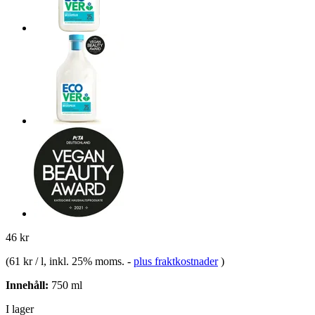
46 kr
(
61 kr / l
, inkl. 25% moms.
-
plus fraktkostnader
)
Innehåll:
750 ml
I lager