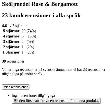
Sköljmedel Rose & Bergamott
23 kundrecensioner i alla språk
4,6
av 5 stjärnor
5 stjärnor
29
(74%)
4 stjärnor
6
(15%)
3 stjärnor
2
(5%)
2 stjärnor
1
(2%)
1 Stjärnor
1
(2%)
39
recensioner
Vi har inga recensioner på svenska ännu, men vi har 23 recensioner
tillgängliga på andra språk.
Visa recensioner
Inga recensioner tillgängliga
Bli den första att skriva en recension för denna produkt.