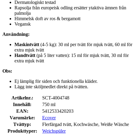
Dermatologiskt testad
Rapsolja från europeisk odling ersätter ytaktiva ämnen från
palmolja
Himmelsk doft av ros & bergamott
Vegansk
Användning:
Maskintvätt
(4-5 kg): 30 ml per tvätt för mjuk tvätt, 60 ml för
extra mjuk tvätt
Handtvätt
(på 5 liter vatten): 15 ml för mjuk tvätt, 30 ml för
extra mjuk tvätt
Obs:
Ej lämplig för siden och funktionella kläder.
Lägg inte sköljmedlet direkt på tvätten.
Artikelnr.:
SCT-4004748
Innehåll:
750 ml
EAN:
5412533420203
Varumärke:
Ecover
Tvättyp:
Flerfärgad tvätt, Kochwäsche, Weiße Wäsche
Produkttyper:
Weichspüler