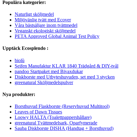
Populära kategorier:
Naturligt sköljmedel
Miljövänlig tvätt med Ecover
Våra bästsäljare inom tvättmedel
Veganskt ekologiskt sköljmedel
PETA Approved Global Animal Test Policy
Upptäck Ecosplendo :
biolù
Seifen Manufaktur KLAR 1840 Trädgård & DIY-tvål
pandoo Startpaket med Bivaxdukar
Diskborste med Utbyteshuvuden, set med 3 stycken
greenatural Sköljmedelspulver
Nya produkter:
Borsthuvud Flaskborste (Reservhuvud Multitool)
Leaves of Dawn Tissues
Loowy HALTA (Toalettpappershållare)
greenatural Tvättmedelsark, Oparfymerade
Sauba Diskborste DISHA (Handtag + Borsthuvud)