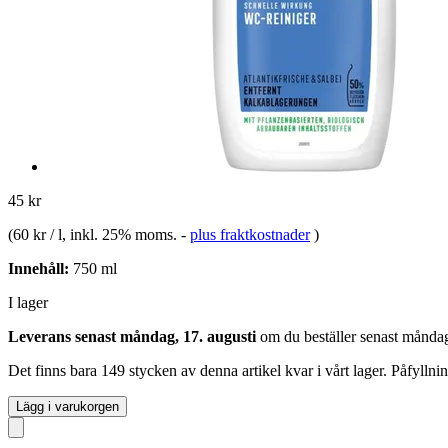
45 kr
(
60 kr / l
, inkl. 25% moms.
-
plus fraktkostnader
)
Innehåll:
750 ml
I lager
Leverans senast måndag, 17. augusti
om du beställer senast
måndag
Det finns bara 149 stycken av denna artikel kvar i vårt lager. Påfylln
Lägg i varukorgen