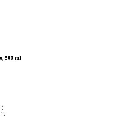
e, 500 ml
 l)
/ l)