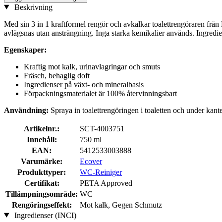
Beskrivning
Med sin 3 in 1 kraftformel rengör och avkalkar toalettrengöraren från Ec
avlägsnas utan ansträngning. Inga starka kemikalier används. Ingredie
Egenskaper:
Kraftig mot kalk, urinavlagringar och smuts
Fräsch, behaglig doft
Ingredienser på växt- och mineralbasis
Förpackningsmaterialet är 100% återvinningsbart
Användning:
Spraya in toalettrengöringen i toaletten och under kant
Artikelnr.:
SCT-4003751
Innehåll:
750 ml
EAN:
5412533003888
Varumärke:
Ecover
Produkttyper:
WC-Reiniger
Certifikat:
PETA Approved
Tillämpningsområde:
WC
Rengöringseffekt:
Mot kalk, Gegen Schmutz
Ingredienser (INCI)