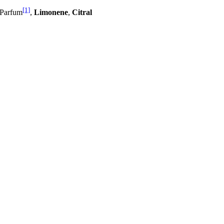
[1]
 Parfum
,
Limonene
,
Citral