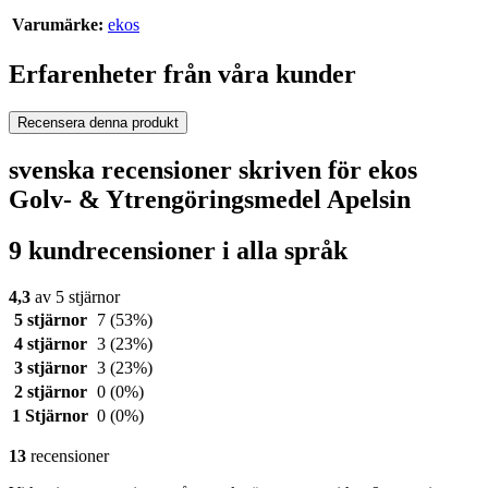
Varumärke:
ekos
Erfarenheter från våra kunder
Recensera denna produkt
svenska recensioner skriven för ekos
Golv- & Ytrengöringsmedel Apelsin
9 kundrecensioner i alla språk
4,3
av 5 stjärnor
5 stjärnor
7
(53%)
4 stjärnor
3
(23%)
3 stjärnor
3
(23%)
2 stjärnor
0
(0%)
1 Stjärnor
0
(0%)
13
recensioner