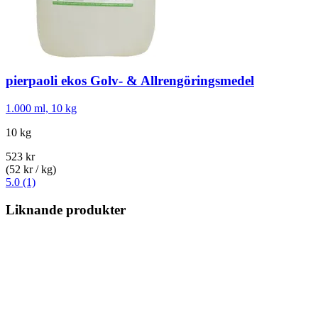
pierpaoli ekos
Golv-​ & Allrengöringsmedel
1.000 ml, 10 kg
10 kg
523 kr
(52 kr / kg)
5.0 (1)
Liknande produkter