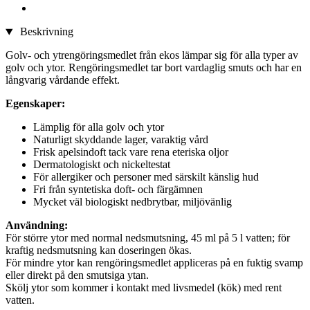
Beskrivning
Golv- och ytrengöringsmedlet från ekos lämpar sig för alla typer av
golv och ytor. Rengöringsmedlet tar bort vardaglig smuts och har en
långvarig vårdande effekt.
Egenskaper:
Lämplig för alla golv och ytor
Naturligt skyddande lager, varaktig vård
Frisk apelsindoft tack vare rena eteriska oljor
Dermatologiskt och nickeltestat
För allergiker och personer med särskilt känslig hud
Fri från syntetiska doft- och färgämnen
Mycket väl biologiskt nedbrytbar, miljövänlig
Användning:
För större ytor med normal nedsmutsning, 45 ml på 5 l vatten; för
kraftig nedsmutsning kan doseringen ökas.
För mindre ytor kan rengöringsmedlet appliceras på en fuktig svamp
eller direkt på den smutsiga ytan.
Skölj ytor som kommer i kontakt med livsmedel (kök) med rent
vatten.