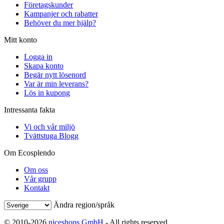
Företagskunder
Kampanjer och rabatter
Behöver du mer hjälp?
Mitt konto
Logga in
Skapa konto
Begär nytt lösenord
Var är min leverans?
Lös in kupong
Intressanta fakta
Vi och vår miljö
Tvättstuga Blogg
Om Ecosplendo
Om oss
Vår grupp
Kontakt
Ändra region/språk
© 2010-2026
niceshops GmbH
- All rights reserved.