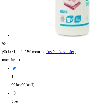
90 kr
(
90 kr / l
, inkl. 25% moms.
-
plus fraktkostnader
)
Innehåll:
1 l
1 l
90 kr
(90 kr / l)
5 kg