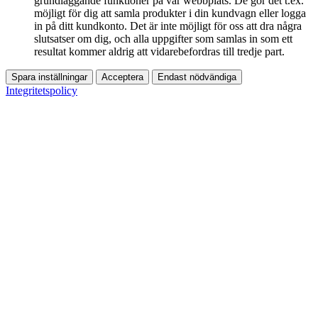
grundläggande funktioner på vår webbplats. De gör det t.ex.
möjligt för dig att samla produkter i din kundvagn eller logga
in på ditt kundkonto. Det är inte möjligt för oss att dra några
slutsatser om dig, och alla uppgifter som samlas in som ett
resultat kommer aldrig att vidarebefordras till tredje part.
Spara inställningar
Acceptera
Endast nödvändiga
Integritetspolicy