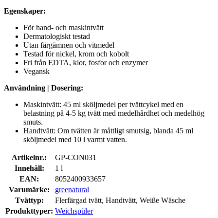
Egenskaper:
För hand- och maskintvätt
Dermatologiskt testad
Utan färgämnen och vitmedel
Testad för nickel, krom och kobolt
Fri från EDTA, klor, fosfor och enzymer
Vegansk
Användning | Dosering:
Maskintvätt:
45 ml sköljmedel per tvättcykel med en
belastning på 4-5 kg ​​tvätt med medelhårdhet och medelhög
smuts.
Handtvätt: Om tvätten är måttligt smutsig, blanda 45 ml
sköljmedel med 10 l varmt vatten.
Artikelnr.:
GP-CON031
Innehåll:
1 l
EAN:
8052400933657
Varumärke:
greenatural
Tvättyp:
Flerfärgad tvätt, Handtvätt, Weiße Wäsche
Produkttyper:
Weichspüler