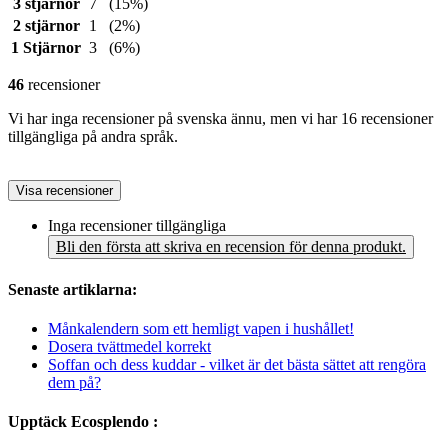
3 stjärnor
7
(15%)
2 stjärnor
1
(2%)
1 Stjärnor
3
(6%)
46
recensioner
Vi har inga recensioner på svenska ännu, men vi har 16 recensioner
tillgängliga på andra språk.
Visa recensioner
Inga recensioner tillgängliga
Bli den första att skriva en recension för denna produkt.
Senaste artiklarna:
Månkalendern som ett hemligt vapen i hushållet!
Dosera tvättmedel korrekt
Soffan och dess kuddar - vilket är det bästa sättet att rengöra
dem på?
Upptäck Ecosplendo :