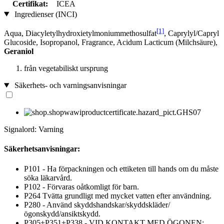
Certifikat:
ICEA
Ingredienser (INCI)
[1]
Aqua, Diacyletylhydroxietylmoniummethosulfat
, Caprylyl/Capryl
Glucoside, Isopropanol, Fragrance, Acidum Lacticum (Milchsäure),
Geraniol
från vegetabiliskt ursprung
Säkerhets- och varningsanvisningar
Signalord: Varning
Säkerhetsanvisningar:
P101 - Ha förpackningen och ettiketen till hands om du måste
söka läkarvård.
P102 - Förvaras oåtkomligt för barn.
P264 Tvätta grundligt med mycket vatten efter användning.
P280 - Använd skyddshandskar/skyddskläder/
ögonskydd/ansiktskydd.
P305+P351+P338 - VID KONTAKT MED ÖGONEN: