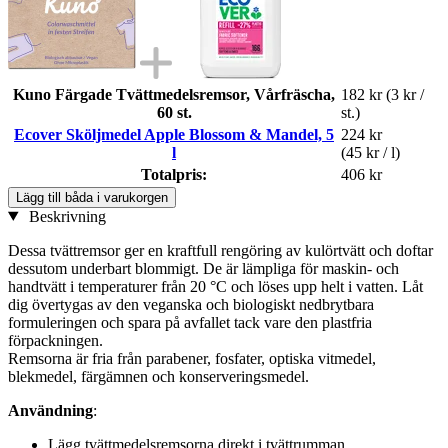
Kuno Färgade Tvättmedelsremsor, Vårfräscha,
182 kr
(3 kr /
60 st.
st.)
Ecover Sköljmedel Apple Blossom & Mandel, 5
224 kr
l
(45 kr / l)
Totalpris:
406 kr
Lägg till båda i varukorgen
Beskrivning
Dessa tvättremsor ger en kraftfull rengöring av kulörtvätt och doftar
dessutom underbart blommigt. De är lämpliga för maskin- och
handtvätt i temperaturer från 20 °C och löses upp helt i vatten. Låt
dig övertygas av den veganska och biologiskt nedbrytbara
formuleringen och spara på avfallet tack vare den plastfria
förpackningen.
Remsorna är fria från parabener, fosfater, optiska vitmedel,
blekmedel, färgämnen och konserveringsmedel.
Användning
:
Lägg tvättmedelsremsorna direkt i tvättrumman.