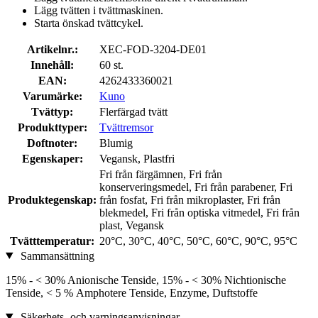
Lägg tvätten i tvättmaskinen.
Starta önskad tvättcykel.
Artikelnr.:
XEC-FOD-3204-DE01
Innehåll:
60 st.
EAN:
4262433360021
Varumärke:
Kuno
Tvättyp:
Flerfärgad tvätt
Produkttyper:
Tvättremsor
Doftnoter:
Blumig
Egenskaper:
Vegansk, Plastfri
Fri från färgämnen, Fri från
konserveringsmedel, Fri från parabener, Fri
Produktegenskap:
från fosfat, Fri från mikroplaster, Fri från
blekmedel, Fri från optiska vitmedel, Fri från
plast, Vegansk
Tvätttemperatur:
20°C, 30°C, 40°C, 50°C, 60°C, 90°C, 95°C
Sammansättning
15% - < 30% Anionische Tenside, 15% - < 30% Nichtionische
Tenside, < 5 % Amphotere Tenside, Enzyme, Duftstoffe
Säkerhets- och varningsanvisningar