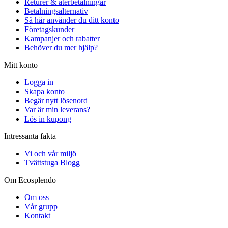
Returer & återbetalningar
Betalningsalternativ
Så här använder du ditt konto
Företagskunder
Kampanjer och rabatter
Behöver du mer hjälp?
Mitt konto
Logga in
Skapa konto
Begär nytt lösenord
Var är min leverans?
Lös in kupong
Intressanta fakta
Vi och vår miljö
Tvättstuga Blogg
Om Ecosplendo
Om oss
Vår grupp
Kontakt