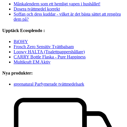
Månkalendern som ett hemligt vapen i hushållet!
Dosera tvättmedel korrekt
Soffan och dess kuddar - vilket är det bästa sättet att rengöra
dem på?
Upptäck Ecosplendo :
BiOHY
Frosch Zero Sensitiv Tvättbalsam
Loowy HALTA (Toalettpappershållare)
CARRY Bottle Flaska - Pure Happiness
Multikraft EM Aktiv
Nya produkter:
greenatural Parfymerade tvättmedelsark