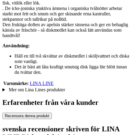
fisk, vitlök eller lök.
. De icke-joniska ytaktiva ämnena i organiska tvålnötter arbetar
starkt mot fett och smuts och ger skinande rena kastruller,
stekpannor och tallrikar på nolltid.
Den fruktiga doften av apelsin stärker sinnena och ger en behaglig
känsla av fräschör - så diskmedlet kan också lätt användas som
handtvål!
Användning:
Häll en till två skvättar av diskmedlet i sköljvattnet och diska
som vanligt.
Det är bäst att låta kraftigt smutsig disk ligga lite blött innan
du tvättar den.
Varumärke:
LINA LINE
Mer om Lina Lines produkter
Erfarenheter från våra kunder
Recensera denna produkt
svenska recensioner skriven för LINA