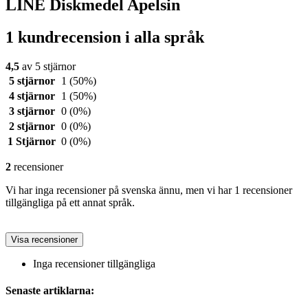
LINE Diskmedel Apelsin
1 kundrecension i alla språk
4,5
av 5 stjärnor
5 stjärnor
1
(50%)
4 stjärnor
1
(50%)
3 stjärnor
0
(0%)
2 stjärnor
0
(0%)
1 Stjärnor
0
(0%)
2
recensioner
Vi har inga recensioner på svenska ännu, men vi har 1 recensioner
tillgängliga på ett annat språk.
Visa recensioner
Inga recensioner tillgängliga
Senaste artiklarna: