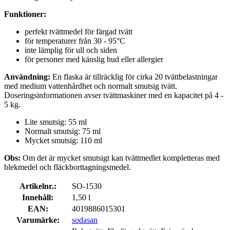
Funktioner:
perfekt tvättmedel för färgad tvätt
för temperaturer från 30 - 95°C
inte lämplig för ull och siden
för personer med känslig hud eller allergier
Användning:
En flaska är tillräcklig för cirka 20 tvättbelastningar
med medium vattenhårdhet och normalt smutsig tvätt.
Doseringsinformationen avser tvättmaskiner med en kapacitet på 4 -
5 kg.
Lite smutsig: 55 ml
Normalt smutsig: 75 ml
Mycket smutsig: 110 ml
Obs:
Om det är mycket smutsigt kan tvättmedlet kompletteras med
blekmedel och fläckborttagningsmedel.
Artikelnr.:
SO-1530
Innehåll:
1,50 l
EAN:
4019886015301
Varumärke:
sodasan