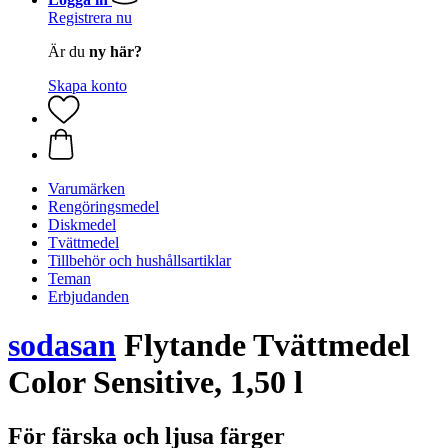
Registrera nu
Är du
ny här?
Skapa konto
Varumärken
Rengöringsmedel
Diskmedel
Tvättmedel
Tillbehör och hushållsartiklar
Teman
Erbjudanden
sodasan
Flytande Tvättmedel
Color Sensitive, 1,50 l
För färska och ljusa färger