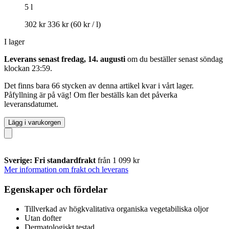
5 l
302 kr
336 kr
(60 kr / l)
I lager
Leverans senast fredag, 14. augusti
om du beställer senast
söndag
klockan 23:59
.
Det finns bara 66 stycken av denna artikel kvar i vårt lager.
Påfyllning är på väg! Om fler beställs kan det påverka
leveransdatumet.
Lägg i varukorgen
Sverige: Fri standardfrakt
från 1 099 kr
Mer information om frakt och leverans
Egenskaper och fördelar
Tillverkad av högkvalitativa organiska vegetabiliska oljor
Utan dofter
Dermatologiskt testad