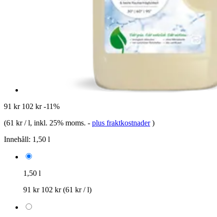
91 kr
102 kr
-11%
(
61 kr / l
, inkl. 25% moms.
-
plus fraktkostnader
)
Innehåll:
1,50 l
1,50 l
91 kr
102 kr
(61 kr / l)