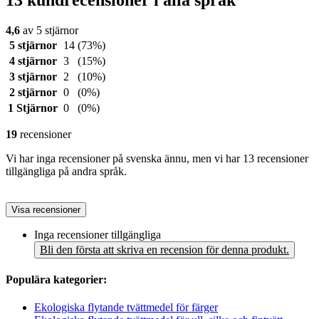
4,6
av 5 stjärnor
5 stjärnor
14
(73%)
4 stjärnor
3
(15%)
3 stjärnor
2
(10%)
2 stjärnor
0
(0%)
1 Stjärnor
0
(0%)
19
recensioner
Vi har inga recensioner på svenska ännu, men vi har 13 recensioner
tillgängliga på andra språk.
Visa recensioner
Inga recensioner tillgängliga
Bli den första att skriva en recension för denna produkt.
Populära kategorier:
Ekologiska flytande tvättmedel för färger