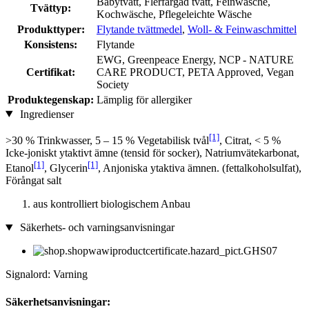
Babytvätt, Flerfärgad tvätt, Feinwäsche,
Tvättyp:
Kochwäsche, Pflegeleichte Wäsche
Produkttyper:
Flytande tvättmedel
,
Woll- & Feinwaschmittel
Konsistens:
Flytande
EWG, Greenpeace Energy, NCP - NATURE
Certifikat:
CARE PRODUCT, PETA Approved, Vegan
Society
Produktegenskap:
Lämplig för allergiker
Ingredienser
[1]
>30 % Trinkwasser, 5 – 15 % Vegetabilisk tvål
, Citrat, < 5 %
Icke-joniskt ytaktivt ämne (tensid för socker), Natriumvätekarbonat,
[1]
[1]
Etanol
, Glycerin
, Anjoniska ytaktiva ämnen. (fettalkoholsulfat),
Förångat salt
aus kontrolliert biologischem Anbau
Säkerhets- och varningsanvisningar
Signalord: Varning
Säkerhetsanvisningar: