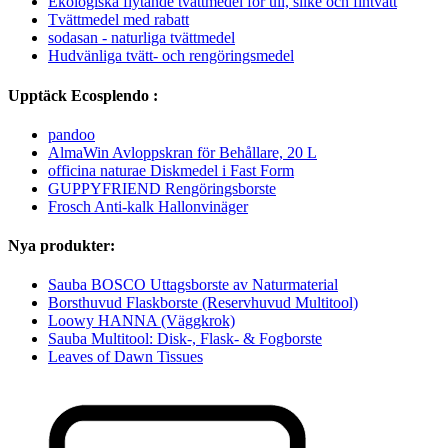
Ekologiska flytande tvättmedel för ull, silke och fintvätt
Tvättmedel med rabatt
sodasan - naturliga tvättmedel
Hudvänliga tvätt- och rengöringsmedel
Upptäck Ecosplendo :
pandoo
AlmaWin Avloppskran för Behållare, 20 L
officina naturae Diskmedel i Fast Form
GUPPYFRIEND Rengöringsborste
Frosch Anti-kalk Hallonvinäger
Nya produkter:
Sauba BOSCO Uttagsborste av Naturmaterial
Borsthuvud Flaskborste (Reservhuvud Multitool)
Loowy HANNA (Väggkrok)
Sauba Multitool: Disk-, Flask- & Fogborste
Leaves of Dawn Tissues