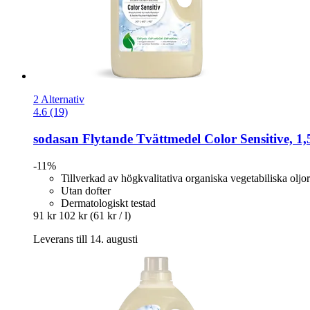
2 Alternativ
4.6 (19)
sodasan
Flytande Tvättmedel Color Sensitive, 1,5
-11%
Tillverkad av högkvalitativa organiska vegetabiliska oljor
Utan dofter
Dermatologiskt testad
91 kr
102 kr
(61 kr / l)
Leverans till 14. augusti