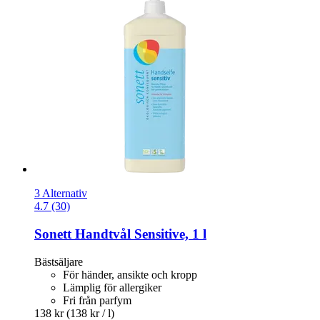
3 Alternativ
4.7 (30)
Sonett
Handtvål Sensitive, 1 l
Bästsäljare
För händer, ansikte och kropp
Lämplig för allergiker
Fri från parfym
138 kr
(138 kr / l)