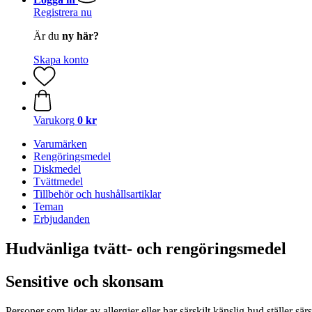
Registrera nu
Är du
ny här?
Skapa konto
Varukorg
0 kr
Varumärken
Rengöringsmedel
Diskmedel
Tvättmedel
Tillbehör och hushållsartiklar
Teman
Erbjudanden
Hudvänliga tvätt- och rengöringsmedel
Sensitive och skonsam
Personer som lider av allergier eller har särskilt känslig hud ställer