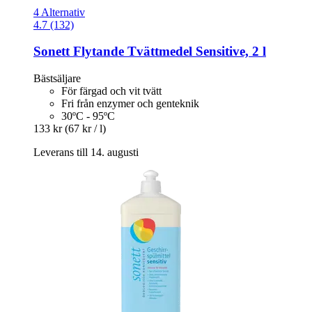
4 Alternativ
4.7 (132)
Sonett
Flytande Tvättmedel Sensitive, 2 l
Bästsäljare
För färgad och vit tvätt
Fri från enzymer och genteknik
30ºC - 95ºC
133 kr
(67 kr / l)
Leverans till 14. augusti