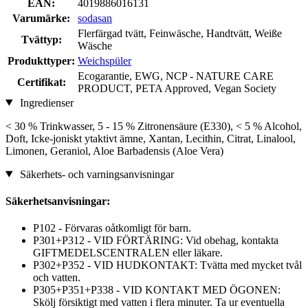
EAN:
4019886016131
Varumärke:
sodasan
Flerfärgad tvätt, Feinwäsche, Handtvätt, Weiße
Tvättyp:
Wäsche
Produkttyper:
Weichspüler
Ecogarantie, EWG, NCP - NATURE CARE
Certifikat:
PRODUCT, PETA Approved, Vegan Society
Ingredienser
< 30 % Trinkwasser, 5 - 15 % Zitronensäure (E330), < 5 % Alcohol,
Doft, Icke-joniskt ytaktivt ämne, Xantan, Lecithin, Citrat, Linalool,
Limonen, Geraniol, Aloe Barbadensis (Aloe Vera)
Säkerhets- och varningsanvisningar
Säkerhetsanvisningar:
P102 - Förvaras oåtkomligt för barn.
P301+P312 - VID FÖRTÄRING: Vid obehag, kontakta
GIFTMEDELSCENTRALEN eller läkare.
P302+P352 - VID HUDKONTAKT: Tvätta med mycket tvål
och vatten.
P305+P351+P338 - VID KONTAKT MED ÖGONEN:
Skölj försiktigt med vatten i flera minuter. Ta ur eventuella