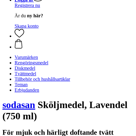
Registrera nu
Är du
ny här?
Skapa konto
Varumärken
Rengöringsmedel
Diskmedel
Tvättmedel
Tillbehör och hushållsartiklar
Teman
Erbjudanden
sodasan
Sköljmedel, Lavendel
(750 ml)
För mjuk och härligt doftande tvätt