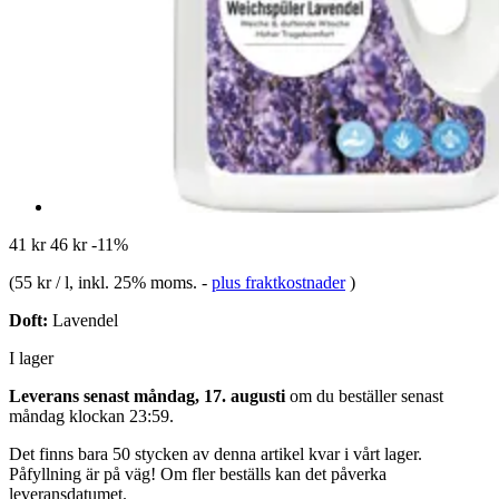
41 kr
46 kr
-11%
(
55 kr / l
, inkl. 25% moms.
-
plus fraktkostnader
)
Doft:
Lavendel
I lager
Leverans senast måndag, 17. augusti
om du beställer senast
måndag klockan 23:59
.
Det finns bara 50 stycken av denna artikel kvar i vårt lager.
Påfyllning är på väg! Om fler beställs kan det påverka
leveransdatumet.