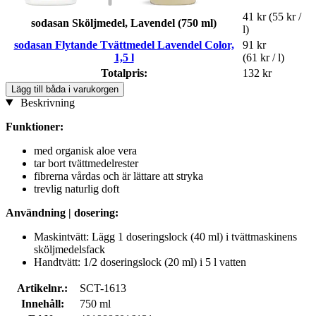
41 kr
(55 kr /
sodasan Sköljmedel, Lavendel (750 ml)
l)
sodasan Flytande Tvättmedel Lavendel Color,
91 kr
1,5 l
(61 kr / l)
Totalpris:
132 kr
Lägg till båda i varukorgen
Beskrivning
Funktioner:
med organisk aloe vera
tar bort tvättmedelrester
fibrerna vårdas och är lättare att stryka
trevlig naturlig doft
Användning | dosering:
Maskintvätt: Lägg 1 doseringslock (40 ml) i tvättmaskinens
sköljmedelsfack
Handtvätt: 1/2 doseringslock (20 ml) i 5 l vatten
Artikelnr.:
SCT-1613
Innehåll:
750 ml