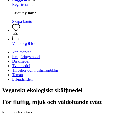
Registrera nu
Är du
ny här?
Skapa konto
Varukorg
0 kr
Varumärken
Rengöringsmedel
Diskmedel
Tvättmedel
Tillbehör och hushållsartiklar
Teman
Erbjudanden
Veganskt ekologiskt sköljmedel
För fluffig, mjuk och väldoftande tvätt
Filtrera och sortera