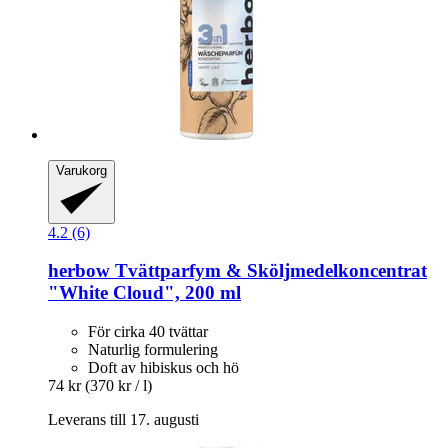
Varukorg
4.2 (6)
herbow
Tvättparfym & Sköljmedelkoncentrat
"White Cloud", 200 ml
För cirka 40 tvättar
Naturlig formulering
Doft av hibiskus och hö
74 kr
(370 kr / l)
Leverans till 17. augusti