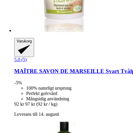
Varukorg
5.0 (5)
MAÎTRE SAVON DE MARSEILLE
Svart Tvålp
-5%
100% naturligt ursprung
Perfekt golvvård
Mångsidig användning
92 kr
97 kr
(92 kr / kg)
Leverans till 14. augusti