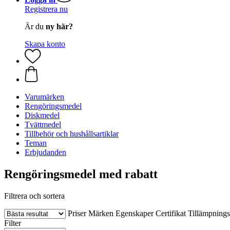
Registrera nu
Är du
ny här?
Skapa konto
Varumärken
Rengöringsmedel
Diskmedel
Tvättmedel
Tillbehör och hushållsartiklar
Teman
Erbjudanden
Rengöringsmedel med rabatt
Filtrera och sortera
Priser
Märken
Egenskaper
Certifikat
Tillämpning
Filter