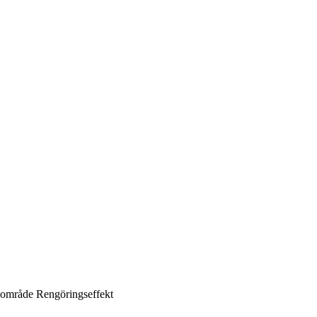
sområde
Rengöringseffekt