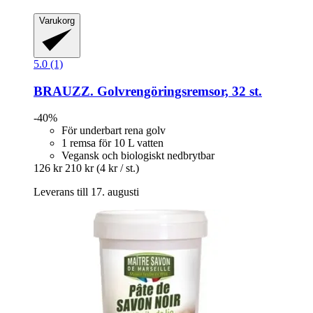
Varukorg
5.0 (1)
BRAUZZ.
Golvrengöringsremsor, 32 st.
-40%
För underbart rena golv
1 remsa för 10 L vatten
Vegansk och biologiskt nedbrytbar
126 kr
210 kr
(4 kr / st.)
Leverans till 17. augusti