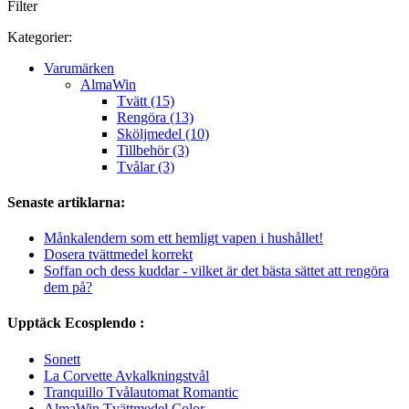
Filter
Kategorier:
Varumärken
AlmaWin
Tvätt (15)
Rengöra (13)
Sköljmedel (10)
Tillbehör (3)
Tvålar (3)
Senaste artiklarna:
Månkalendern som ett hemligt vapen i hushållet!
Dosera tvättmedel korrekt
Soffan och dess kuddar - vilket är det bästa sättet att rengöra
dem på?
Upptäck Ecosplendo :
Sonett
La Corvette Avkalkningstvål
Tranquillo Tvålautomat Romantic
AlmaWin Tvättmedel Color