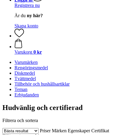
Registrera nu
Är du
ny här?
Skapa konto
Varukorg
0 kr
Varumärken
Rengöringsmedel
Diskmedel
Tvättmedel
Tillbehör och hushållsartiklar
Teman
Erbjudanden
Hudvänlig och certifierad
Filtrera och sortera
Priser
Märken
Egenskaper
Certifikat