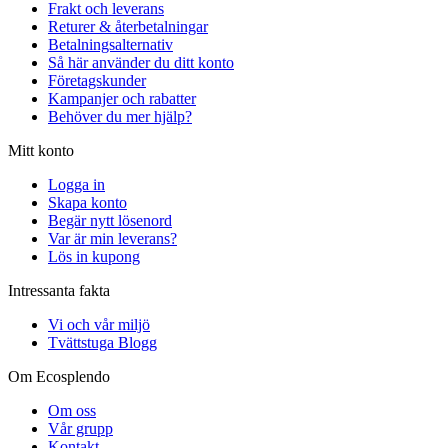
Frakt och leverans
Returer & återbetalningar
Betalningsalternativ
Så här använder du ditt konto
Företagskunder
Kampanjer och rabatter
Behöver du mer hjälp?
Mitt konto
Logga in
Skapa konto
Begär nytt lösenord
Var är min leverans?
Lös in kupong
Intressanta fakta
Vi och vår miljö
Tvättstuga Blogg
Om Ecosplendo
Om oss
Vår grupp
Kontakt