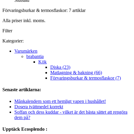
Slutsåld
Förvaringsburkar & termosflaskor: 7 artiklar
Alla priser inkl. moms.
Filter
Kategorier:
Varumärken
brabantia
Kök
Diska (23)
Matlagning & bakning (66)
Förvaringsburkar & termosflaskor (7)
Senaste artiklarna:
Månkalendern som ett hemligt vapen i hushållet!
Dosera tvättmedel korrekt
Soffan och dess kuddar - vilket är det bästa sättet att rengöra
dem på?
Upptäck Ecosplendo :