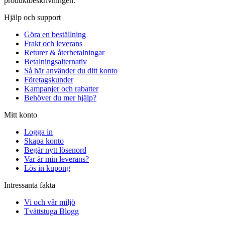
produktbeskrivningen.
Hjälp och support
Göra en beställning
Frakt och leverans
Returer & återbetalningar
Betalningsalternativ
Så här använder du ditt konto
Företagskunder
Kampanjer och rabatter
Behöver du mer hjälp?
Mitt konto
Logga in
Skapa konto
Begär nytt lösenord
Var är min leverans?
Lös in kupong
Intressanta fakta
Vi och vår miljö
Tvättstuga Blogg