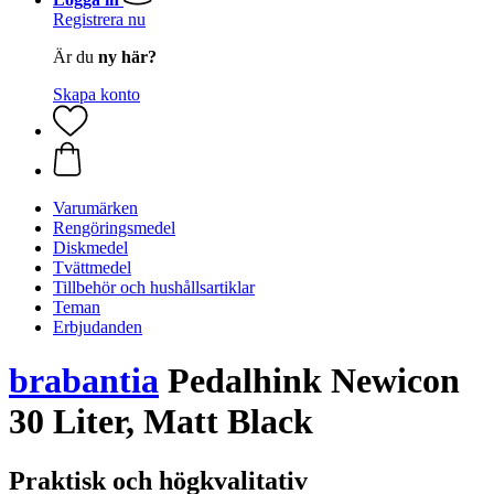
Registrera nu
Är du
ny här?
Skapa konto
Varumärken
Rengöringsmedel
Diskmedel
Tvättmedel
Tillbehör och hushållsartiklar
Teman
Erbjudanden
brabantia
Pedalhink Newicon
30 Liter, Matt Black
Praktisk och högkvalitativ