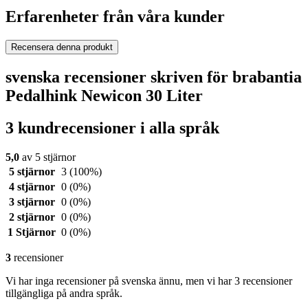
Erfarenheter från våra kunder
Recensera denna produkt
svenska recensioner skriven för brabantia
Pedalhink Newicon 30 Liter
3 kundrecensioner i alla språk
5,0
av 5 stjärnor
5 stjärnor
3
(100%)
4 stjärnor
0
(0%)
3 stjärnor
0
(0%)
2 stjärnor
0
(0%)
1 Stjärnor
0
(0%)
3
recensioner
Vi har inga recensioner på svenska ännu, men vi har 3 recensioner
tillgängliga på andra språk.