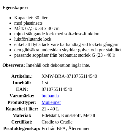
Egenskaper:
Kapacitet: 30 liter
med plastinsats
Mått: 67,5 x 34 x 30 cm
mjukt stängande lock med soft-close-funktion
luktförslutande lock
enkel att flytta tack vare bärhandtag vid lockets gångjärn
den glidsäkra undersidan skyddar golvet och ger stabilitet
passande soppåsar från brabantia: storlek G (23 - 40 l)
Observera:
Innehåll och dekoration ingår inte.
Artikelnr.:
XMW-BRA-8710755114540
Innehåll:
1 st.
EAN:
8710755114540
Varumärke:
brabantia
Produkttyper:
Mülleimer
Kapacitet i liter:
21 - 40 L
Material:
Edelstahl, Kunststoff, Metall
Certifikat:
Cradle to Cradle
Produktegenskap:
Fri från BPA, Återvunnen