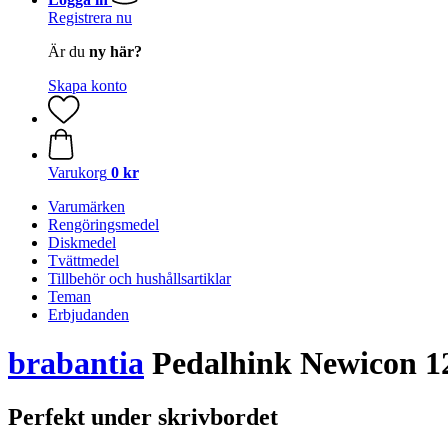
Registrera nu
Är du
ny här?
Skapa konto
Varukorg
0 kr
Varumärken
Rengöringsmedel
Diskmedel
Tvättmedel
Tillbehör och hushållsartiklar
Teman
Erbjudanden
brabantia
Pedalhink Newicon 12 
Perfekt under skrivbordet