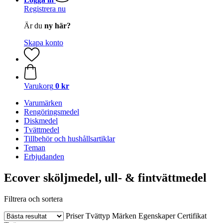
Registrera nu
Är du
ny här?
Skapa konto
Varukorg
0 kr
Varumärken
Rengöringsmedel
Diskmedel
Tvättmedel
Tillbehör och hushållsartiklar
Teman
Erbjudanden
Ecover sköljmedel, ull- & fintvättmedel
Filtrera och sortera
Priser
Tvättyp
Märken
Egenskaper
Certifikat