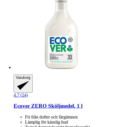
Varukorg
4.7 (24)
Ecover
ZERO Sköljmedel, 1 l
Fri från dofter och färgämnen
Lämplig för känslig hud