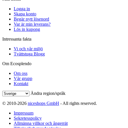
Logga in
Skapa konto
Begär nytt lösenord
Var är min leverans?
Lös in kupong
Intressanta fakta
Vi och vår miljö
Tvättstuga Blogg
Om Ecosplendo
Om oss
Vår grupp
Kontakt
Ändra region/språk
© 2010-2026
niceshops GmbH
- All rights reserved.
Impressum
Sekretesspolicy
Allmänna villkor och ångerrät