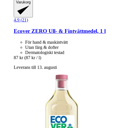
Varukorg
4.9 (21)
Ecover
ZERO Ull-​ & Fintvättmedel, 1 l
För hand & maskintvätt
Utan färg & dofter
Dermatologiskt testad
87 kr
(87 kr / l)
Leverans till 13. augusti