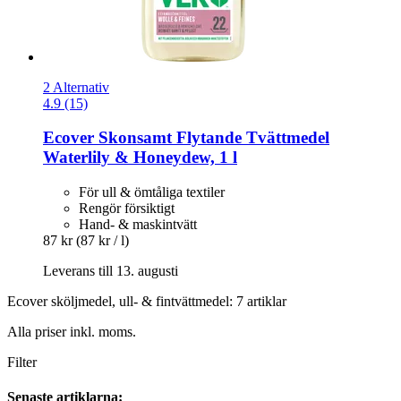
2 Alternativ
4.9 (15)
Ecover
Skonsamt Flytande Tvättmedel
Waterlily & Honeydew, 1 l
För ull & ömtåliga textiler
Rengör försiktigt
Hand- & maskintvätt
87 kr
(87 kr / l)
Leverans till 13. augusti
Ecover sköljmedel, ull- & fintvättmedel: 7 artiklar
Alla priser inkl. moms.
Filter
Senaste artiklarna: