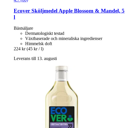
Ecover
Sköljmedel Apple Blossom & Mandel, 5
l
Bästsäljare
Dermatologiskt testad
Växtbaserade och mineraliska ingredienser
Himmelsk doft
224 kr
(45 kr / l)
Leverans till 13. augusti