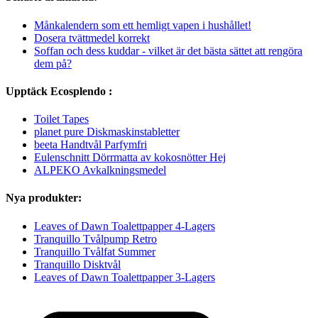
Månkalendern som ett hemligt vapen i hushållet!
Dosera tvättmedel korrekt
Soffan och dess kuddar - vilket är det bästa sättet att rengöra
dem på?
Upptäck Ecosplendo :
Toilet Tapes
planet pure Diskmaskinstabletter
beeta Handtvål Parfymfri
Eulenschnitt Dörrmatta av kokosnötter Hej
ALPEKO Avkalkningsmedel
Nya produkter:
Leaves of Dawn Toalettpapper 4-Lagers
Tranquillo Tvålpump Retro
Tranquillo Tvålfat Summer
Tranquillo Disktvål
Leaves of Dawn Toalettpapper 3-Lagers