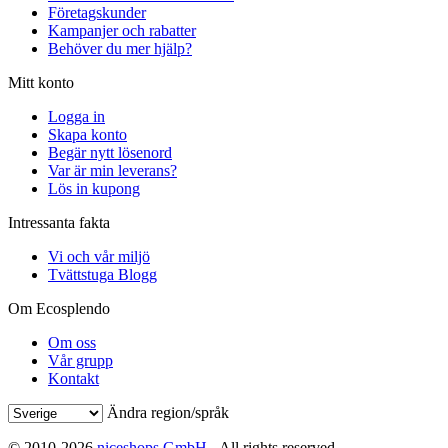
Företagskunder
Kampanjer och rabatter
Behöver du mer hjälp?
Mitt konto
Logga in
Skapa konto
Begär nytt lösenord
Var är min leverans?
Lös in kupong
Intressanta fakta
Vi och vår miljö
Tvättstuga Blogg
Om Ecosplendo
Om oss
Vår grupp
Kontakt
Ändra region/språk
© 2010-2026
niceshops GmbH
- All rights reserved.