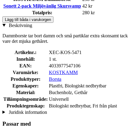
Sonett 2-pack Miljövänlig Skursvamp
42 kr
Totalpris:
280 kr
Lägg till båda i varukorgen
Beskrivning
Dammborste tar bort damm och små partiklar extra skonsamt tack
vare det mjuka gethåret.
Artikelnr.:
XEC-KOS-5471
Innehåll:
1 st.
EAN:
4033977547106
Varumärke:
KOSTKAMM
Produkttyper:
Borsta
Egenskaper:
Plastfri, Biologiskt nedbrytbar
Material:
Buchenholz, Gethår
Tillämpningsområde:
Universell
Produktegenskap:
Biologiskt nedbrytbar, Fri från plast
Juridisk information
Passar med