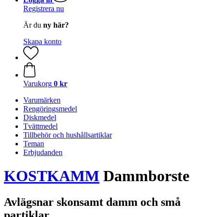
Registrera nu
Är du
ny här?
Skapa konto
Varukorg
0 kr
Varumärken
Rengöringsmedel
Diskmedel
Tvättmedel
Tillbehör och hushållsartiklar
Teman
Erbjudanden
KOSTKAMM
Dammborste
Avlägsnar skonsamt damm och små
partiklar