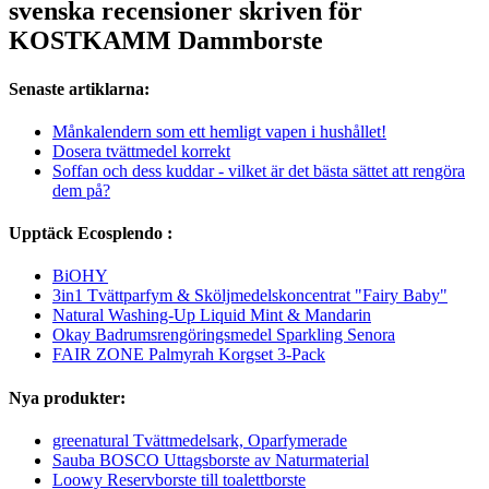
svenska recensioner skriven för
KOSTKAMM Dammborste
Senaste artiklarna:
Månkalendern som ett hemligt vapen i hushållet!
Dosera tvättmedel korrekt
Soffan och dess kuddar - vilket är det bästa sättet att rengöra
dem på?
Upptäck Ecosplendo :
BiOHY
3in1 Tvättparfym & Sköljmedelskoncentrat "Fairy Baby"
Natural Washing-Up Liquid Mint & Mandarin
Okay Badrumsrengöringsmedel Sparkling Senora
FAIR ZONE Palmyrah Korgset 3-Pack
Nya produkter:
greenatural Tvättmedelsark, Oparfymerade
Sauba BOSCO Uttagsborste av Naturmaterial
Loowy Reservborste till toalettborste