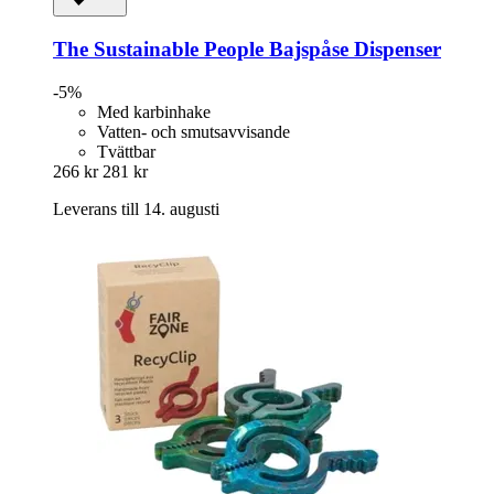
The Sustainable People
Bajspåse Dispenser
-5%
Med karbinhake
Vatten- och smutsavvisande
Tvättbar
266 kr
281 kr
Leverans till 14. augusti