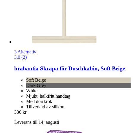
3 Alternativ
3.0 (2)
brabantia
Skrapa för Duschkabin, Soft Beige
Soft Beige
Dark Grey
White
Mjukt, halkfritt handtag
Med dörrkrok
Tillverkad av silikon
336 kr
Leverans till 14. augusti