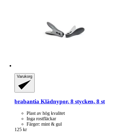
Varukorg
brabantia
Klädnypor, 8 stycken, 8 st
Plast av hög kvalitet
Inga rostfläckar
Färger: mint & gul
125 kr