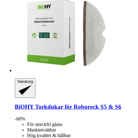
Varukorg
BiOHY
Torkdukar för Roborock S5 & S6
-60%
För streckfri glans
Maskintvättbar
Hög kvalitet & hållbar