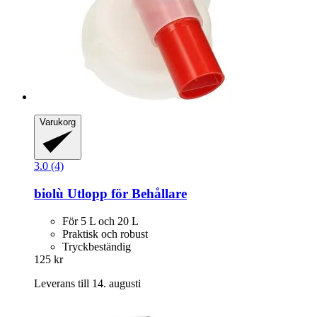
Varukorg
3.0 (4)
biolù
Utlopp för Behållare
För 5 L och 20 L
Praktisk och robust
Tryckbeständig
125 kr
Leverans till 14. augusti