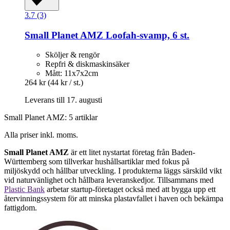
3.7 (3)
Small Planet AMZ
Loofah-​svamp, 6 st.
Sköljer & rengör
Repfri & diskmaskinsäker
Mått: 11x7x2cm
264 kr
(44 kr / st.)
Leverans till 17. augusti
Small Planet AMZ: 5 artiklar
Alla priser inkl. moms.
Small Planet AMZ
är ett litet nystartat företag från Baden-
Württemberg som tillverkar hushållsartiklar med fokus på
miljöskydd och hållbar utveckling. I produkterna läggs särskild vikt
vid naturvänlighet och hållbara leveranskedjor. Tillsammans med
Plastic Bank
arbetar startup-företaget också med att bygga upp ett
återvinningssystem för att minska plastavfallet i haven och bekämpa
fattigdom.