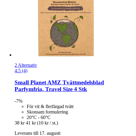
2 Alternativ
4.5 (4)
Small Planet AMZ
Tvättmedelsblad
Parfymfria, Travel Size 4 Stk
-7%
För vit & flerfärgad tvätt
Skonsam formulering
20°C - 60°C
38 kr
41 kr
(10 kr / st.)
Leverans till 17. augusti