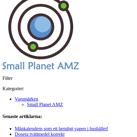
Filter
Kategorier:
Varumärken
Small Planet AMZ
Senaste artiklarna:
Månkalendern som ett hemligt vapen i hushållet!
Dosera tvättmedel korrekt