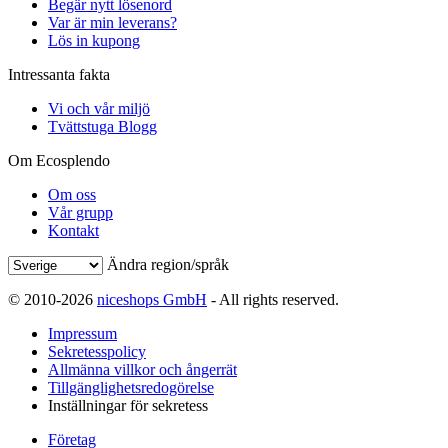
Begär nytt lösenord
Var är min leverans?
Lös in kupong
Intressanta fakta
Vi och vår miljö
Tvättstuga Blogg
Om Ecosplendo
Om oss
Vår grupp
Kontakt
Ändra region/språk
© 2010-2026
niceshops GmbH
- All rights reserved.
Impressum
Sekretesspolicy
Allmänna villkor och ångerrät
Tillgänglighetsredogörelse
Inställningar för sekretess
Företag