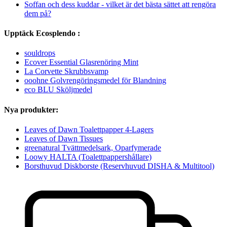
Soffan och dess kuddar - vilket är det bästa sättet att rengöra
dem på?
Upptäck Ecosplendo :
souldrops
Ecover Essential Glasrenöring Mint
La Corvette Skrubbsvamp
ooohne Golvrengöringsmedel för Blandning
eco BLU Sköljmedel
Nya produkter:
Leaves of Dawn Toalettpapper 4-Lagers
Leaves of Dawn Tissues
greenatural Tvättmedelsark, Oparfymerade
Loowy HALTA (Toalettpappershållare)
Borsthuvud Diskborste (Reservhuvud DISHA & Multitool)