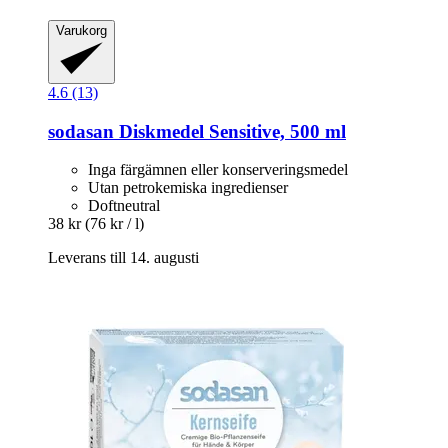
Varukorg
4.6 (13)
sodasan
Diskmedel Sensitive, 500 ml
Inga färgämnen eller konserveringsmedel
Utan petrokemiska ingredienser
Doftneutral
38 kr
(76 kr / l)
Leverans till 14. augusti