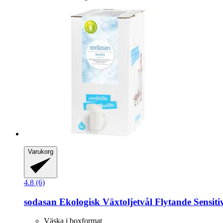
Varukorg
4.8 (6)
sodasan
Ekologisk Växtoljetvål Flytande Sensitiv
Väska i boxformat