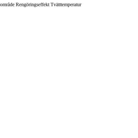
sområde
Rengöringseffekt
Tvätttemperatur