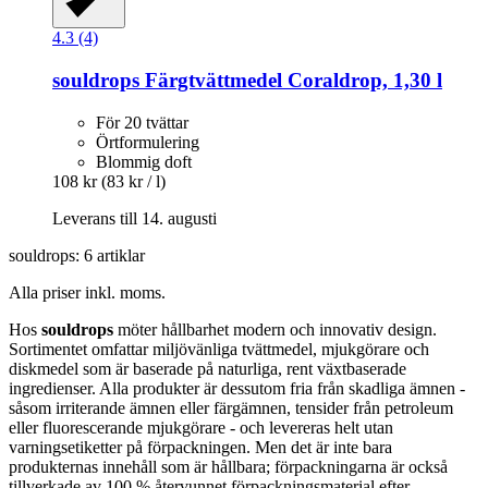
4.3 (4)
souldrops
Färgtvättmedel Coraldrop, 1,30 l
För 20 tvättar
Örtformulering
Blommig doft
108 kr
(83 kr / l)
Leverans till 14. augusti
souldrops: 6 artiklar
Alla priser inkl. moms.
Hos
souldrops
möter hållbarhet modern och innovativ design.
Sortimentet omfattar miljövänliga tvättmedel, mjukgörare och
diskmedel som är baserade på naturliga, rent växtbaserade
ingredienser. Alla produkter är dessutom fria från skadliga ämnen -
såsom irriterande ämnen eller färgämnen, tensider från petroleum
eller fluorescerande mjukgörare - och levereras helt utan
varningsetiketter på förpackningen. Men det är inte bara
produkternas innehåll som är hållbara; förpackningarna är också
tillverkade av 100 % återvunnet förpackningsmaterial efter