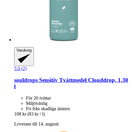
Varukorg
5.0 (2)
souldrops
Sensitiv Tvättmedel Clouddrop, 1,30
l
För 20 tvättar
Miljövänlig
Fri från skadliga ämnen
108 kr
(83 kr / l)
Leverans till 14. augusti