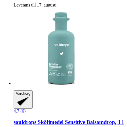
Leverans till 17. augusti
Varukorg
4.7 (6)
souldrops
Sköljmedel Sensitive Balsamdrop, 1 l