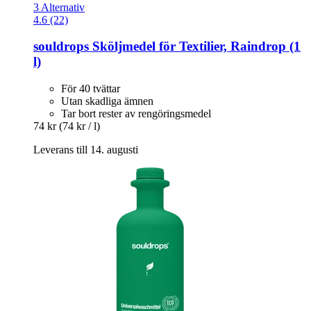
3 Alternativ
4.6 (22)
souldrops
Sköljmedel för Textilier, Raindrop (1
l)
För 40 tvättar
Utan skadliga ämnen
Tar bort rester av rengöringsmedel
74 kr
(74 kr / l)
Leverans till 14. augusti