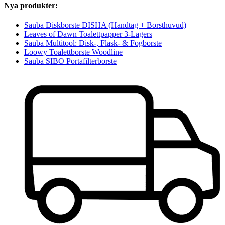
Nya produkter:
Sauba Diskborste DISHA (Handtag + Borsthuvud)
Leaves of Dawn Toalettpapper 3-Lagers
Sauba Multitool: Disk-, Flask- & Fogborste
Loowy Toalettborste Woodline
Sauba SIBO Portafilterborste