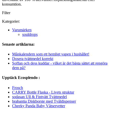
konsumtion.
Filter
Kategorier:
Varumärken
souldrops
Senaste artiklarna:
Månkalendern som ett hemligt vapen i hushållet!
Dosera tvättmedel korrekt
Soffan och dess kuddar - vilket är det bästa sättet att rengöra
dem på?
Upptäck Ecosplendo :
Frosch
CARRY Bottle Flaska - Livets struktur
sodasan Ull & Fintvätt Tvättmedel
brabantia Diskborste med Tvåldispenser
Cheeky Panda Baby Våtservetter