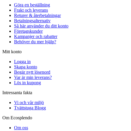
Göra en beställning
Frakt och leverans
Returer & återbetalningar
Betalningsalternativ
Så här använder du ditt konto
Företagskunder
Kampanjer och rabatter
Behöver du mer hjälp?
Mitt konto
Logga in
Skapa konto
Begär nytt lösenord
Var är min leverans?
Lös in kupong
Intressanta fakta
Vi och vår miljö
Tvättstuga Blogg
Om Ecosplendo
Om oss