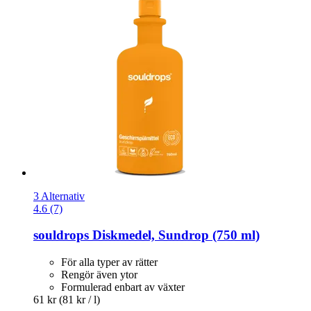
3 Alternativ
4.6 (7)
souldrops
Diskmedel, Sundrop (750 ml)
För alla typer av rätter
Rengör även ytor
Formulerad enbart av växter
61 kr
(81 kr / l)