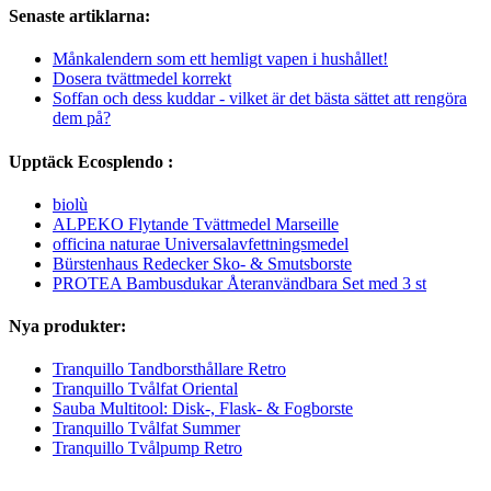
Senaste artiklarna:
Månkalendern som ett hemligt vapen i hushållet!
Dosera tvättmedel korrekt
Soffan och dess kuddar - vilket är det bästa sättet att rengöra
dem på?
Upptäck Ecosplendo :
biolù
ALPEKO Flytande Tvättmedel Marseille
officina naturae Universalavfettningsmedel
Bürstenhaus Redecker Sko- & Smutsborste
PROTEA Bambusdukar Återanvändbara Set med 3 st
Nya produkter:
Tranquillo Tandborsthållare Retro
Tranquillo Tvålfat Oriental
Sauba Multitool: Disk-, Flask- & Fogborste
Tranquillo Tvålfat Summer
Tranquillo Tvålpump Retro