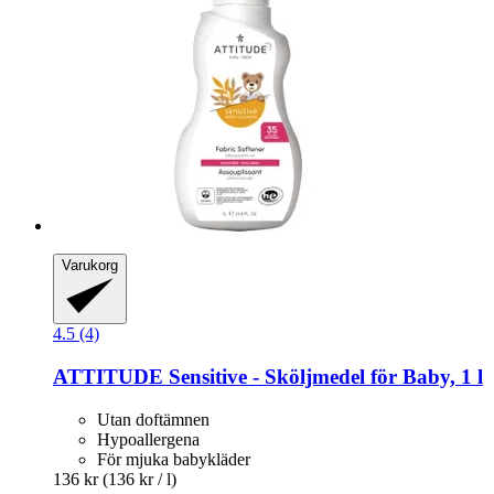
Varukorg
4.5 (4)
ATTITUDE
Sensitive -​ Sköljmedel för Baby, 1 l
Utan doftämnen
Hypoallergena
För mjuka babykläder
136 kr
(136 kr / l)