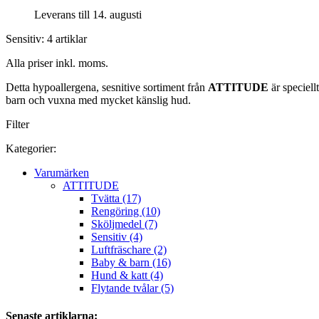
Leverans till 14. augusti
Sensitiv: 4 artiklar
Alla priser inkl. moms.
Detta hypoallergena, sesnitive sortiment från
ATTITUDE
är speciell
barn och vuxna med mycket känslig hud.
Filter
Kategorier:
Varumärken
ATTITUDE
Tvätta (17)
Rengöring (10)
Sköljmedel (7)
Sensitiv (4)
Luftfräschare (2)
Baby & barn (16)
Hund & katt (4)
Flytande tvålar (5)
Senaste artiklarna: