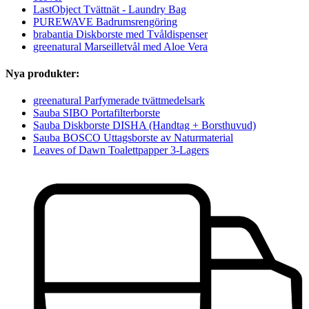
LastObject Tvättnät - Laundry Bag
PUREWAVE Badrumsrengöring
brabantia Diskborste med Tvåldispenser
greenatural Marseilletvål med Aloe Vera
Nya produkter:
greenatural Parfymerade tvättmedelsark
Sauba SIBO Portafilterborste
Sauba Diskborste DISHA (Handtag + Borsthuvud)
Sauba BOSCO Uttagsborste av Naturmaterial
Leaves of Dawn Toalettpapper 3-Lagers