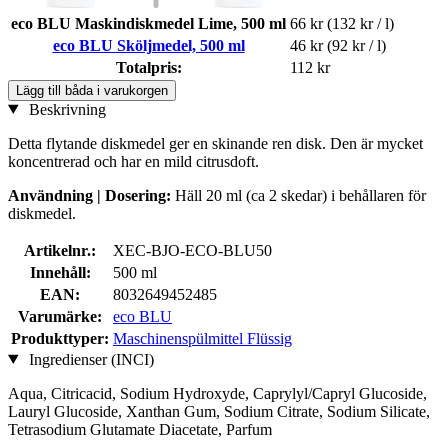
eco BLU Maskindiskmedel Lime, 500 ml
66 kr
(132 kr / l)
eco BLU Sköljmedel, 500 ml
46 kr
(92 kr / l)
Totalpris:
112 kr
Lägg till båda i varukorgen
Beskrivning
Detta flytande diskmedel ger en skinande ren disk. Den är mycket
koncentrerad och har en mild citrusdoft.
Användning | Dosering:
Häll 20 ml (ca 2 skedar) i behållaren för
diskmedel.
Artikelnr.:
XEC-BJO-ECO-BLU50
Innehåll:
500 ml
EAN:
8032649452485
Varumärke:
eco BLU
Produkttyper:
Maschinenspülmittel Flüssig
Ingredienser (INCI)
Aqua, Citricacid, Sodium Hydroxyde, Caprylyl/Capryl Glucoside,
Lauryl Glucoside, Xanthan Gum, Sodium Citrate, Sodium Silicate,
Tetrasodium Glutamate Diacetate, Parfum