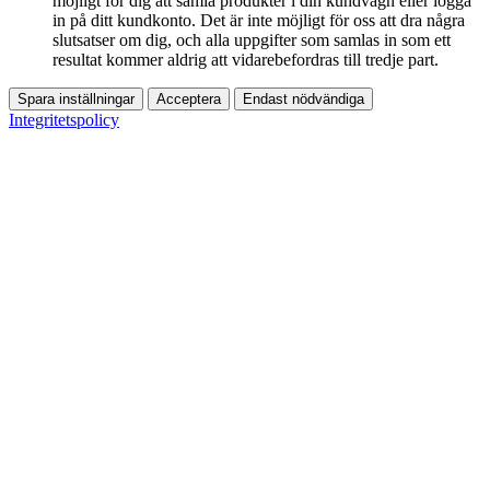
möjligt för dig att samla produkter i din kundvagn eller logga
in på ditt kundkonto. Det är inte möjligt för oss att dra några
slutsatser om dig, och alla uppgifter som samlas in som ett
resultat kommer aldrig att vidarebefordras till tredje part.
Spara inställningar
Acceptera
Endast nödvändiga
Integritetspolicy