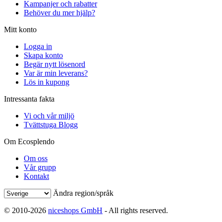
Kampanjer och rabatter
Behöver du mer hjälp?
Mitt konto
Logga in
Skapa konto
Begär nytt lösenord
Var är min leverans?
Lös in kupong
Intressanta fakta
Vi och vår miljö
Tvättstuga Blogg
Om Ecosplendo
Om oss
Vår grupp
Kontakt
Ändra region/språk
© 2010-2026
niceshops GmbH
- All rights reserved.