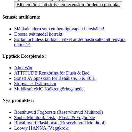
Bli den första att skriva en recension för denna produkt.
Senaste artiklarna:
Månkalendern som ett hemligt vapen i hushållet!
Dosera tvättmedel korrekt
Soffan och dess kuddar - vilket är det bästa sättet att rengöra
dem på?
Upptäck Ecosplendo :
AlmaWin
ATTITUDE Rengöring för Dush & Bad
Sonett Avloppskran för Behållare, 5 & 10 L
Stripwash Tvättremsor
Multikraft eMC Kalkrengöringsmedel
Nya produkter:
Borsthuvud Fogborste (Reservhuvud Multitool)
Sauba Multitool: Disk-, Flask- & Fogborste
Borsthuvud Flaskborste (Reservhuvud Multitool)
Loowy HANNA (Väggkrok)