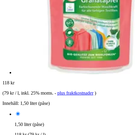
118 kr
(
79 kr / l
, inkl. 25% moms.
-
plus fraktkostnader
)
Innehåll:
1,50 liter (påse)
1,50 liter (påse)
118 kr
(79 kr / l)