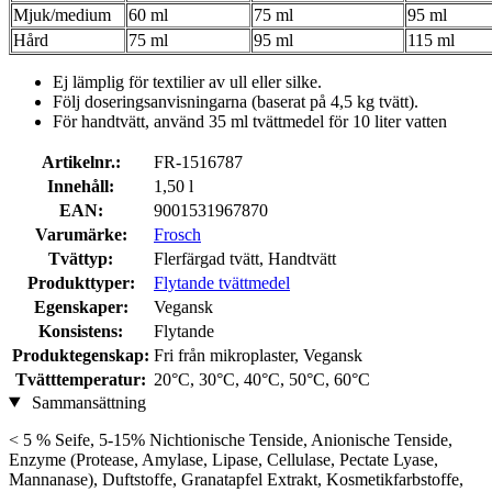
Mjuk/medium
60 ml
75 ml
95 ml
Hård
75 ml
95 ml
115 ml
Ej lämplig för textilier av ull eller silke.
Följ doseringsanvisningarna (baserat på 4,5 kg tvätt).
För handtvätt, använd 35 ml tvättmedel för 10 liter vatten
Artikelnr.:
FR-1516787
Innehåll:
1,50 l
EAN:
9001531967870
Varumärke:
Frosch
Tvättyp:
Flerfärgad tvätt, Handtvätt
Produkttyper:
Flytande tvättmedel
Egenskaper:
Vegansk
Konsistens:
Flytande
Produktegenskap:
Fri från mikroplaster, Vegansk
Tvätttemperatur:
20°C, 30°C, 40°C, 50°C, 60°C
Sammansättning
< 5 % Seife, 5-15% Nichtionische Tenside, Anionische Tenside,
Enzyme (Protease, Amylase, Lipase, Cellulase, Pectate Lyase,
Mannanase), Duftstoffe, Granatapfel Extrakt, Kosmetikfarbstoffe,