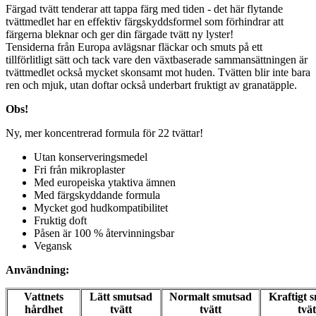
Färgad tvätt tenderar att tappa färg med tiden - det här flytande
tvättmedlet har en effektiv färgskyddsformel som förhindrar att
färgerna bleknar och ger din färgade tvätt ny lyster!
Tensiderna från Europa avlägsnar fläckar och smuts på ett
tillförlitligt sätt och tack vare den växtbaserade sammansättningen är
tvättmedlet också mycket skonsamt mot huden. Tvätten blir inte bara
ren och mjuk, utan doftar också underbart fruktigt av granatäpple.
Obs!
Ny, mer koncentrerad formula för 22 tvättar!
Utan konserveringsmedel
Fri från mikroplaster
Med europeiska ytaktiva ämnen
Med färgskyddande formula
Mycket god hudkompatibilitet
Fruktig doft
Påsen är 100 % återvinningsbar
Vegansk
Användning:
Vattnets
Lätt smutsad
Normalt smutsad
Kraftigt 
hårdhet
tvätt
tvätt
tvät