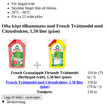
För färgad tvätt
Skyddar färger från att blekna
20°C - 60°C
För ca 22 tvättcykler
Ofta köpt tillsammans med Frosch Tvättmedel med
Citrusfrukter, 1,50 liter (påse)
Frosch Granatäpple Flytande Tvättmedel
118 kr
(79
(flerfärgad tvätt), 1,50 liter (påse)
kr / l)
Frosch Tvättmedel med Citrusfrukter, 1,50 liter
118 kr
(påse)
(79 kr / l)
Totalpris:
236 kr
Lägg till båda i varukorgen
Beskrivning