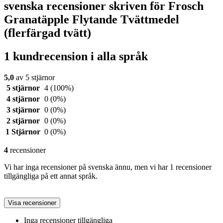
svenska recensioner skriven för Frosch
Granatäpple Flytande Tvättmedel
(flerfärgad tvätt)
1 kundrecension i alla språk
5,0
av 5 stjärnor
5 stjärnor
4
(100%)
4 stjärnor
0
(0%)
3 stjärnor
0
(0%)
2 stjärnor
0
(0%)
1 Stjärnor
0
(0%)
4
recensioner
Vi har inga recensioner på svenska ännu, men vi har 1 recensioner
tillgängliga på ett annat språk.
Visa recensioner
Inga recensioner tillgängliga