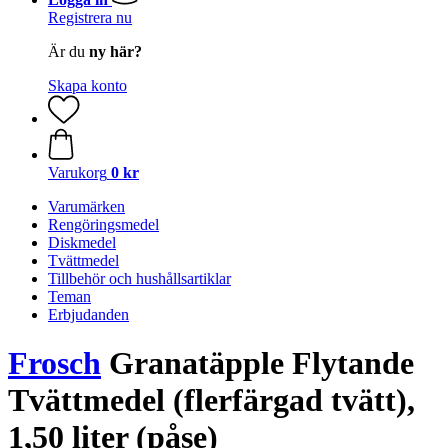
Registrera nu
Är du
ny här?
Skapa konto
Varukorg
0 kr
Varumärken
Rengöringsmedel
Diskmedel
Tvättmedel
Tillbehör och hushållsartiklar
Teman
Erbjudanden
Frosch
Granatäpple Flytande
Tvättmedel (flerfärgad tvätt),
1,50 liter (påse)