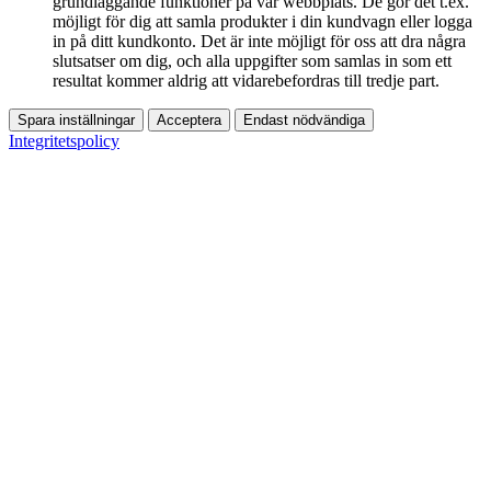
grundläggande funktioner på vår webbplats. De gör det t.ex.
möjligt för dig att samla produkter i din kundvagn eller logga
in på ditt kundkonto. Det är inte möjligt för oss att dra några
slutsatser om dig, och alla uppgifter som samlas in som ett
resultat kommer aldrig att vidarebefordras till tredje part.
Spara inställningar
Acceptera
Endast nödvändiga
Integritetspolicy