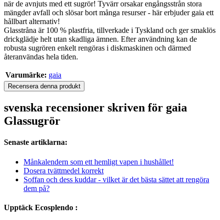
när de avnjuts med ett sugrör! Tyvärr orsakar engångsstrån stora
mängder avfall och slösar bort många resurser - här erbjuder gaia ett
hållbart alternativ!
Glasstråna är 100 % plastfria, tillverkade i Tyskland och ger smaklös
drickglädje helt utan skadliga ämnen. Efter användning kan de
robusta sugrören enkelt rengöras i diskmaskinen och därmed
återanvändas hela tiden.
Varumärke:
gaia
Recensera denna produkt
svenska recensioner skriven för gaia
Glassugrör
Senaste artiklarna:
Månkalendern som ett hemligt vapen i hushållet!
Dosera tvättmedel korrekt
Soffan och dess kuddar - vilket är det bästa sättet att rengöra
dem på?
Upptäck Ecosplendo :