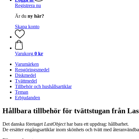
Registrera nu
Är du
ny här?
Skapa konto
Varukorg
0 kr
Varumärken
Rengöringsmedel
Diskmedel
Tvättmedel
Tillbehör och hushållsartiklar
Teman
Erbjudanden
Hållbara tillbehör för tvättstugan från La
Det danska företaget
LastObject
har bara ett uppdrag: hållbarhet.
De ersätter engångsartiklar inom skönhets och tvätt med återanvändba