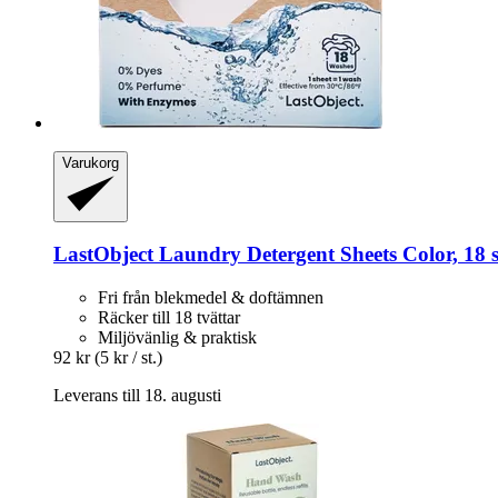
Varukorg
LastObject
Laundry Detergent Sheets Color, 18 s
Fri från blekmedel & doftämnen
Räcker till 18 tvättar
Miljövänlig & praktisk
92 kr
(5 kr / st.)
Leverans till 18. augusti