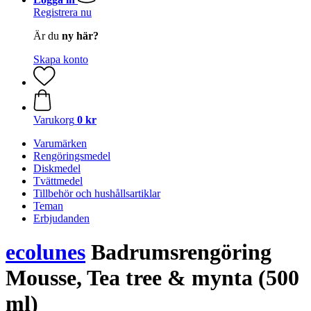
Registrera nu
Är du
ny här?
Skapa konto
Varukorg
0 kr
Varumärken
Rengöringsmedel
Diskmedel
Tvättmedel
Tillbehör och hushållsartiklar
Teman
Erbjudanden
ecolunes
Badrumsrengöring
Mousse, Tea tree & mynta (500
ml)