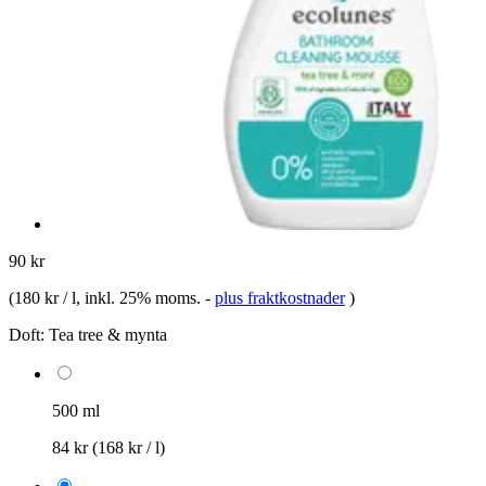
90 kr
(
180 kr / l
, inkl. 25% moms.
-
plus fraktkostnader
)
Doft:
Tea tree & mynta
500 ml
84 kr
(168 kr / l)