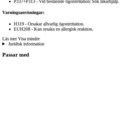
P337+P313 - Vid bestående ögonirritation: Sök läkarhjälp.
Varningsanvisningar:
H319 - Orsakar allvarlig ögonirritation.
EUH208 - Kan orsaka en allergisk reaktion.
Läs mer
Visa mindre
Juridisk information
Passar med