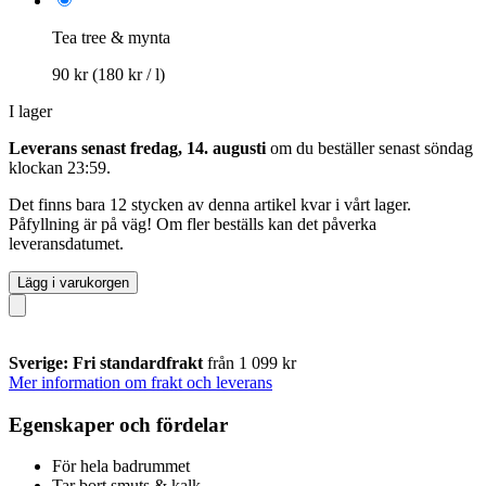
Tea tree & mynta
90 kr
(180 kr / l)
I lager
Leverans senast fredag, 14. augusti
om du beställer senast
söndag
klockan 23:59
.
Det finns bara 12 stycken av denna artikel kvar i vårt lager.
Påfyllning är på väg! Om fler beställs kan det påverka
leveransdatumet.
Lägg i varukorgen
Sverige: Fri standardfrakt
från 1 099 kr
Mer information om frakt och leverans
Egenskaper och fördelar
För hela badrummet
Tar bort smuts & kalk