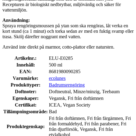
Recepturen är biologiskt nedbrytbar, miljövänlig och säker för
vattenmiljön.
Användning:
Spraya rengöringsmoussen på ytan som ska rengöras, låt verka en
kort stund (ca 1 minut) och torka sedan av med en fuktig svamp eller
trasa. Skölj därefter noggrant med vatten.
Använd inte direkt på marmor, cotto-plattor eller natursten.
Artikelnr.:
ELU-E0285
Innehåll:
500 ml
EAN:
8681980090285
Varumärke:
ecolunes
Produkttyper:
Badrumsrengöring
Doftnoter:
Doftneutral, Minze/minzig, Teebaum
Egenskaper:
Vegansk, Fri från doftämnen
Certifikat:
ICEA, Vegan Society
Tillämpningsområde:
Bad
Fri från doftämnen, Fri från färgämnen, Fri
från formaldehyd, Fri från parabener, Fri
Produktegenskap:
från djurförsök, Vegansk, Fri från
etylalkohol