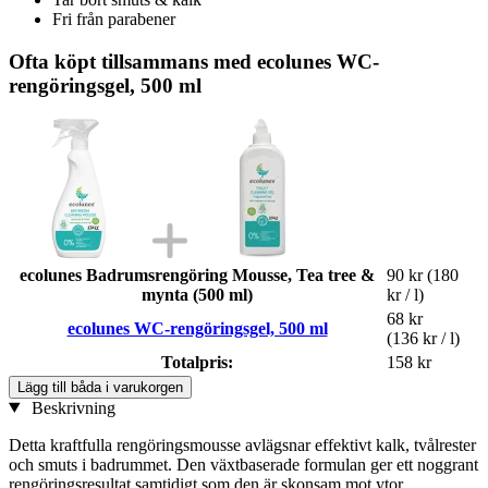
Fri från parabener
Ofta köpt tillsammans med ecolunes WC-
rengöringsgel, 500 ml
ecolunes Badrumsrengöring Mousse, Tea tree &
90 kr
(180
mynta (500 ml)
kr / l)
68 kr
ecolunes WC-rengöringsgel, 500 ml
(136 kr / l)
Totalpris:
158 kr
Lägg till båda i varukorgen
Beskrivning
Detta kraftfulla rengöringsmousse avlägsnar effektivt kalk, tvålrester
och smuts i badrummet. Den växtbaserade formulan ger ett noggrant
rengöringsresultat samtidigt som den är skonsam mot ytor.