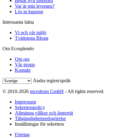
Begär nytt lösenord
Var är min leverans?
Lös in kupong
Intressanta fakta
Vi och vår miljö
Tvättstuga Blogg
Om Ecosplendo
Om oss
Vår grupp
Kontakt
Ändra region/språk
© 2010-2026
niceshops GmbH
- All rights reserved.
Impressum
Sekretesspolicy
Allmänna villkor och ångerrät
Tillgänglighetsredogörelse
Inställningar för sekretess
Företag