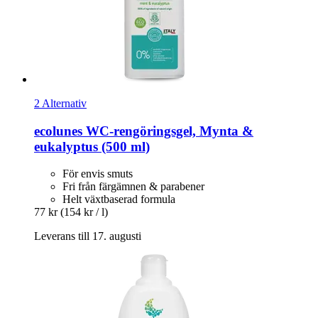
2 Alternativ
ecolunes
WC-​rengöringsgel, Mynta &
eukalyptus (500 ml)
För envis smuts
Fri från färgämnen & parabener
Helt växtbaserad formula
77 kr
(154 kr / l)
Leverans till 17. augusti