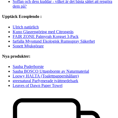
Soffan och dess kuddar - vilket är det bästa sättet att rengöra
dem på?
Upptäck Ecosplendo :
Ulrich natürlich
Kuno Glasrengöring med Citrongräs
FAIR ZONE Palmyrah Korgset 3-Pack
farfalla Mysstund Ekologisk Rumsspray Säkerhet
Sonett Mjukgörare
Nya produkter:
Sauba Puderborste
Sauba BOSCO Uttagsborste av Naturmaterial
Loowy HALTA (Toalettpappershållare)
greenatural Parfymerade tvättmedelsark
Leaves of Dawn Paper Towel