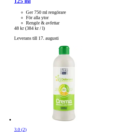
125 ml
Ger 750 ml rengörare
För alla ytor
Rengör & avfettar
48 kr
(384 kr / l)
Leverans till 17. augusti
3.0 (2)