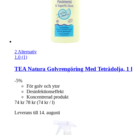
2 Alternativ
1.0 (1)
TEA Natura
Golvrengöring Med Teträdolja, 1 l
-5%
För golv och ytor
Desinfektionseffekt
Koncentrerad produkt
74 kr
78 kr
(74 kr / l)
Leverans till 14. augusti