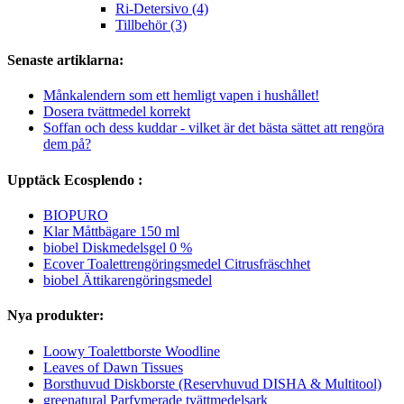
Ri-Detersivo (4)
Tillbehör (3)
Senaste artiklarna:
Månkalendern som ett hemligt vapen i hushållet!
Dosera tvättmedel korrekt
Soffan och dess kuddar - vilket är det bästa sättet att rengöra
dem på?
Upptäck Ecosplendo :
BIOPURO
Klar Måttbägare 150 ml
biobel Diskmedelsgel 0 %
Ecover Toalettrengöringsmedel Citrusfräschhet
biobel Ättikarengöringsmedel
Nya produkter:
Loowy Toalettborste Woodline
Leaves of Dawn Tissues
Borsthuvud Diskborste (Reservhuvud DISHA & Multitool)
greenatural Parfymerade tvättmedelsark