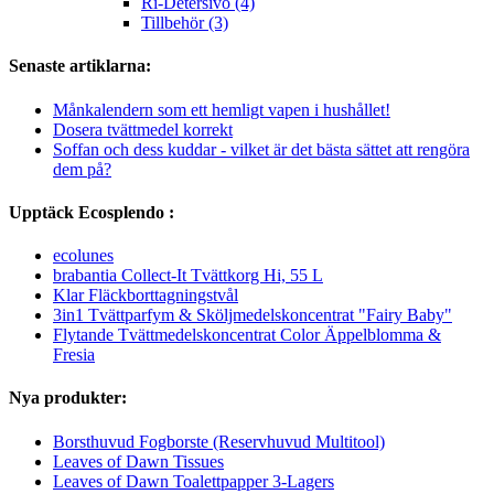
Ri-Detersivo (4)
Tillbehör (3)
Senaste artiklarna:
Månkalendern som ett hemligt vapen i hushållet!
Dosera tvättmedel korrekt
Soffan och dess kuddar - vilket är det bästa sättet att rengöra
dem på?
Upptäck Ecosplendo :
ecolunes
brabantia Collect-It Tvättkorg Hi, 55 L
Klar Fläckborttagningstvål
3in1 Tvättparfym & Sköljmedelskoncentrat "Fairy Baby"
Flytande Tvättmedelskoncentrat Color Äppelblomma &
Fresia
Nya produkter:
Borsthuvud Fogborste (Reservhuvud Multitool)
Leaves of Dawn Tissues
Leaves of Dawn Toalettpapper 3-Lagers