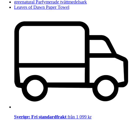
greenatural Parfymerade tvättmedelsark
Leaves of Dawn Paper Towel
Sverige: Fri standardfrakt
från 1 099 kr