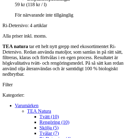
59 kr
(118 kr / l)
För närvarande inte tillgänglig
Ri-Detersivo: 4 artiklar
Alla priser inkl. moms.
TEA natura
tar ett helt nytt grepp med ekosortimentet Ri-
Detersivo. Redan använda matoljor, som samlas in på rätt sätt,
filtreras, klaras och förtvålas i en egen process. Resultatet är
högkvalitativa tvätt- och rengöringsmedel. På så sätt kan redan
använd olja återanvändas och är samtidigt 100 % biologiskt
nedbrytbar.
Filter
Kategorier:
Varumärken
TEA Natura
Tvätt (10)
Rengöring (10)
Skölja (5)
Tvålar (7)