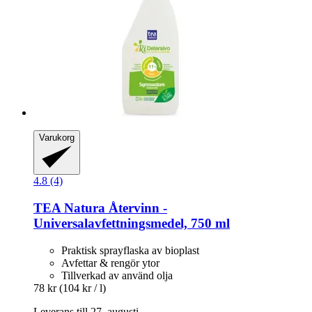
Varukorg
4.8 (4)
TEA Natura
Återvinn -​
Universalavfettningsmedel, 750 ml
Praktisk sprayflaska av bioplast
Avfettar & rengör ytor
Tillverkad av använd olja
78 kr
(104 kr / l)
Leverans till 27. augusti