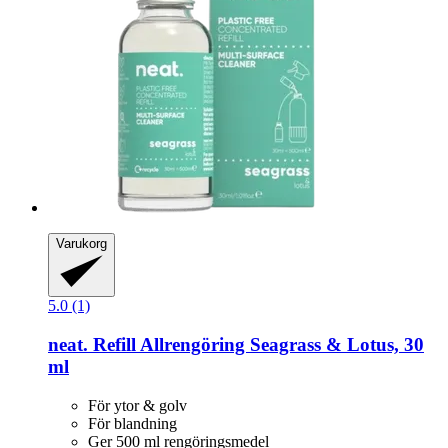
Varukorg
5.0 (1)
neat.
Refill Allrengöring Seagrass & Lotus, 30
ml
För ytor & golv
För blandning
Ger 500 ml rengöringsmedel