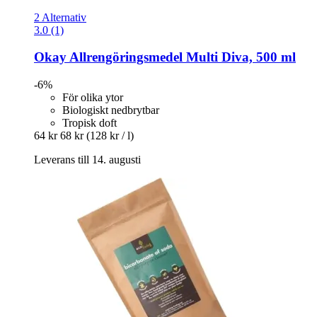
2 Alternativ
3.0 (1)
Okay
Allrengöringsmedel Multi Diva, 500 ml
-6%
För olika ytor
Biologiskt nedbrytbar
Tropisk doft
64 kr
68 kr
(128 kr / l)
Leverans till 14. augusti