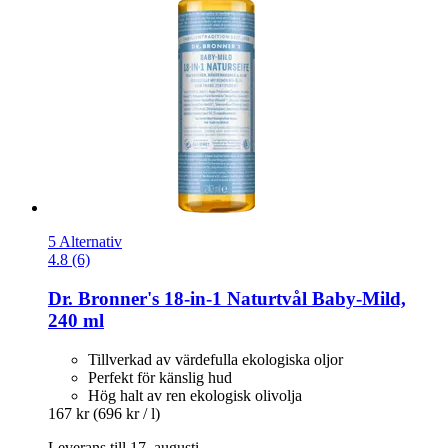
5 Alternativ
4.8 (6)
Dr. Bronner's
18-​in-​1 Naturtvål Baby-​Mild,
240 ml
Tillverkad av värdefulla ekologiska oljor
Perfekt för känslig hud
Hög halt av ren ekologisk olivolja
167 kr
(696 kr / l)
Leverans till 17. augusti