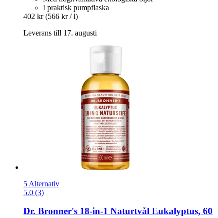
I praktisk pumpflaska
402 kr
(566 kr / l)
Leverans till 17. augusti
5 Alternativ
5.0 (3)
Dr. Bronner's
18-​in-​1 Naturtvål Eukalyptus, 60