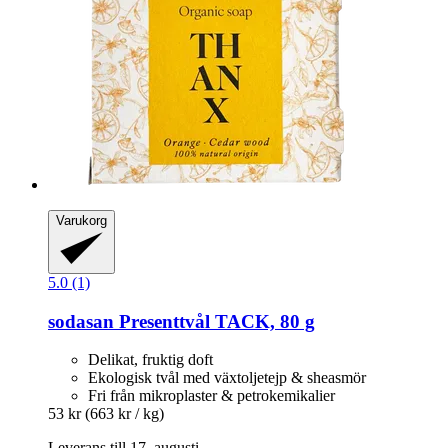
Varukorg
5.0 (1)
sodasan
Presenttvål TACK, 80 g
Delikat, fruktig doft
Ekologisk tvål med växtoljetejp & sheasmör
Fri från mikroplaster & petrokemikalier
53 kr
(663 kr / kg)
Leverans till 17. augusti