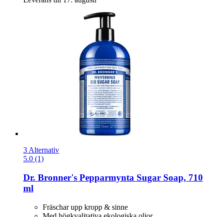
3 Alternativ
5.0 (1)
Dr. Bronner's
Pepparmynta Sugar Soap, 710
ml
Fräschar upp kropp & sinne
Med högkvalitativa ekologiska oljor