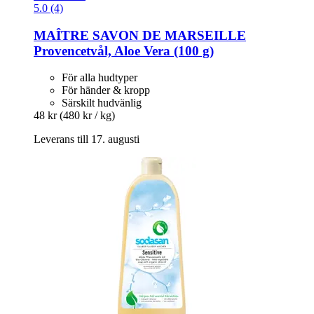
5.0 (4)
MAÎTRE SAVON DE MARSEILLE
Provencetvål, Aloe Vera (100 g)
För alla hudtyper
För händer & kropp
Särskilt hudvänlig
48 kr
(480 kr / kg)
Leverans till 17. augusti