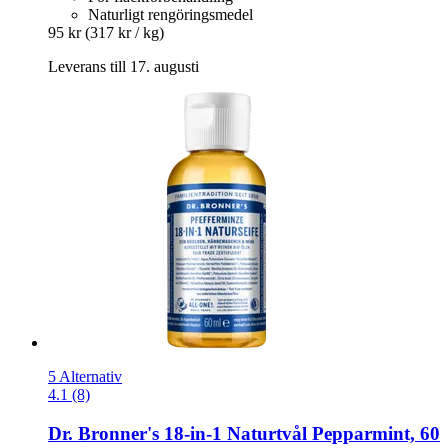
Naturligt rengöringsmedel
95 kr
(317 kr / kg)
Leverans till 17. augusti
5 Alternativ
4.1 (8)
Dr. Bronner's
18-​in-​1 Naturtvål Pepparmint, 60